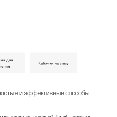
вия для
Кабачки на зиму
нения
 простые и эффективные способы
ы мясные котлеты с цукини? И чтобы вкусная и