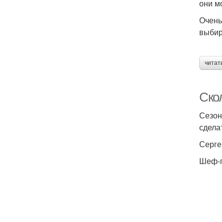
они м
Очень
выбир
читат
Ско
Сезон
сдела
Серге
Шеф-п