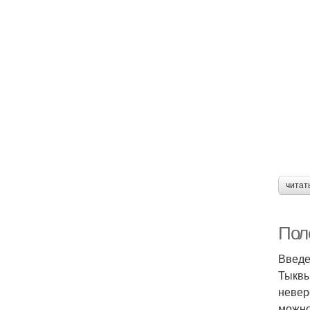
читат
Пол
Введ
Тыквы
невер
можно