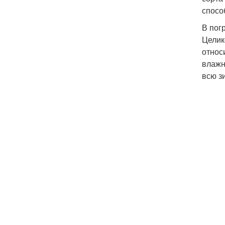
спосо
В пог
Целик
относ
влажн
всю з