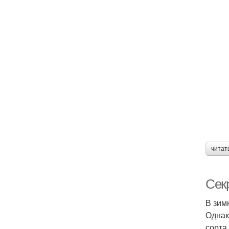
читат
Сек
В зим
Однак
сорта