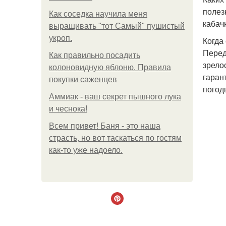
полез
Как соседка научила меня
кабач
выращивать "тот Самый" пушистый
укроп.
Когда
Перед
Как правильно посадить
зрело
колоновидную яблоню. Правила
гаран
покупки саженцев
погод
Аммиак - ваш секрет пышного лука
и чеснока!
Всем привет! Баня - это наша
страсть, но вот таскаться по гостям
как-то уже надоело.