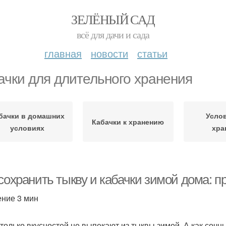
ЗЕЛЁНЫЙ САД
всё для дачи и сада
главная
новости
статьи
ачки для длительного хранения
бачки в домашних
Усло
Кабачки к хранению
условиях
хра
 сохранить тыкву и кабачки зимой дома:
ение 3 мин
 только вкусностей не выпекают из тыквы зимой. А как сочн