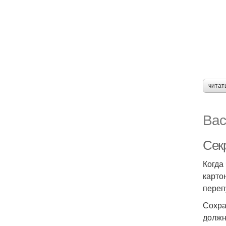
читат
Вас
Сек
Когда
карто
переп
Сохра
должн