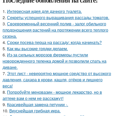
1.
Интересная идея для дачного туалета.
2.
Секреты успешного выращивания рассады томатов.
3.
Своевременный весенний полив - залог обильного
плодоношения растений на протяжении всего теплого
сезона.
4.
Сроки посева перца на рассаду: когда начинать?
5.
Как мы высокие грядки делаем.
6.
Из-за сильных морозов фермеры пустили
новорожденного теленка домой и позволили спать на
диване.
7.
Этот лист - невероятно мощное средство от высокого
давления, сахара в крови, кашля, отёков и лишнего
веса!
8.
Попробуйте меновазин - мощное лекарство, но в
аптеке вам о нем не расскажут!
9.
Красивейшая замена петунии -.
10.
Вкуснейшая грибная икра.