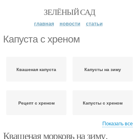
ЗЕЛЁНЫЙ САД
главная
новости
статьи
Капуста с хреном
Квашеная капуста
Капусты на зиму
Рецепт с хреном
Капусты с хреном
Показать все
Квашеная морковь на зиму.
Капуста с морковью
Капусты с яблоками