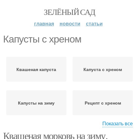
ЗЕЛЁНЫЙ САД
главная
новости
статьи
Капусты с хреном
Квашеная капуста
Капуста с хреном
Капусты на зиму
Рецепт с хреном
Показать все
Квашеная морковь на зиму.
Капуста с морковью
Капусты с яблоками