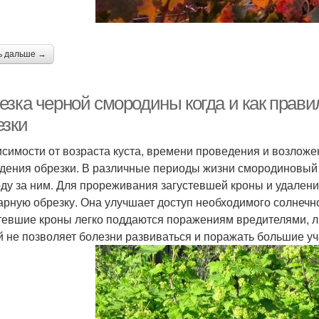
ь дальше →
езка черной смородины когда и как прави
езки
исимости от возраста куста, времени проведения и возлож
дения обрезки. В различные периоды жизни смородиновый 
оду за ним. Для прореживания загустевшей кроны и удален
арную обрезку. Она улучшает доступ необходимого солнечно
тевшие кроны легко поддаются поражениям вредителями, 
й не позволяет болезни развиваться и поражать большие уч