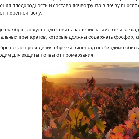
ения плодородности и состава почвогрунта в почву вносят 
т, перегной, золу.
це октября следует подготовить растения к зимовке и закл
альных препаратов, которые должны содержать фосфор, кал
ябре после проведения обрезки виноград необходимо обил
одим для защиты почвы от промерзания.