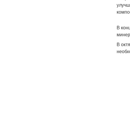
улучш
компос
В кон
минер
В окт
необх