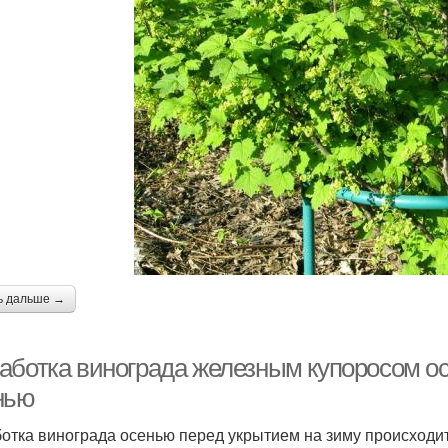
ь дальше →
аботка винограда железным купоросом о
нью
отка винограда осенью перед укрытием на зиму происходит