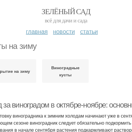
ЗЕЛЁНЫЙ САД
всё для дачи и сада
главная
новости
статьи
ты на зиму
Виноградные
рытие на зиму
кусты
д за виноградом в октябре-ноябре: основ
товку виноградника к зимним холодам начинают уже в сент
ющем сезоне виноградник следует обязательно подкормить н
вания в начале сентября растения подкармливают раствор