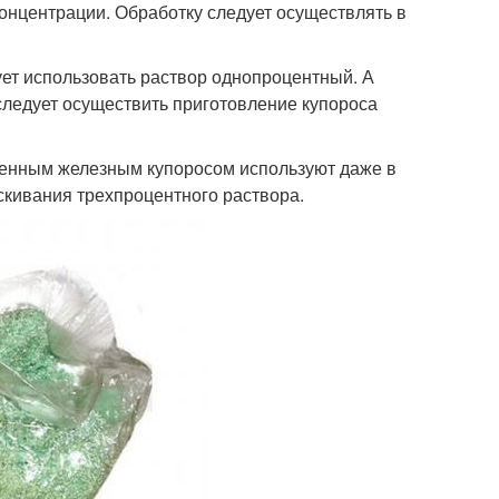
концентрации. Обработку следует осуществлять в
дует использовать раствор однопроцентный. А
следует осуществить приготовление купороса
еденным железным купоросом используют даже в
скивания трехпроцентного раствора.