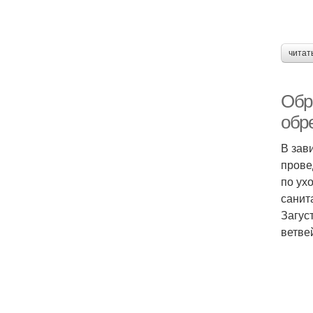
читат
Обр
обр
В зав
прове
по ух
санит
Загус
ветве