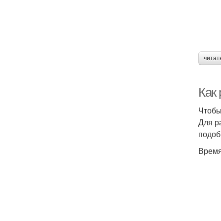
читат
Как
Чтобы
Для р
подоб
Время