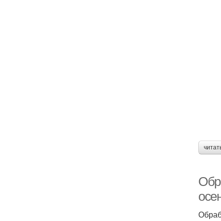
читат
Обр
осе
Обраб