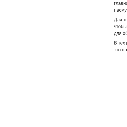
главн
пасму
Для т
чтобы
для о
В тех
это в