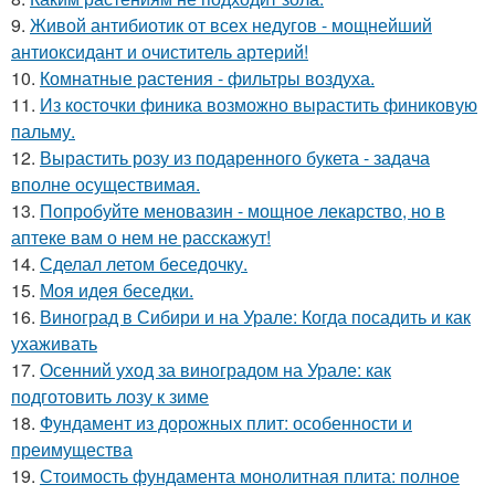
9.
Живой антибиотик от всех недугов - мощнейший
антиоксидант и очиститель артерий!
10.
Комнатные растения - фильтры воздуха.
11.
Из косточки финика возможно вырастить финиковую
пальму.
12.
Вырастить розу из подаренного букета - задача
вполне осуществимая.
13.
Попробуйте меновазин - мощное лекарство, но в
аптеке вам о нем не расскажут!
14.
Сделал летом беседочку.
15.
Моя идея беседки.
16.
Виноград в Сибири и на Урале: Когда посадить и как
ухаживать
17.
Осенний уход за виноградом на Урале: как
подготовить лозу к зиме
18.
Фундамент из дорожных плит: особенности и
преимущества
19.
Стоимость фундамента монолитная плита: полное