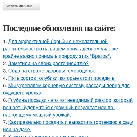
читать дальше →
Последние обновления на сайте:
1.
Для эффективной борьбы с нежелательной
растительностью на вашем приусадебном участке
крайне важно понимать природу этих "Врагов".
2.
Заметили на своих растениях тлю?
3.
Сода на страже здоровья смородины.
4.
Пять сортов голубики, которые стоит посадить.
5.
Мы укрепляем корневую систему рассады перца для
будущего урожая.
6.
Глубина посадки - это тот невидимый фактор, который
решает, будет у тебя скромный результат или по-
настоящему мощный урожай.
7.
Как правильно посадить и вырастить гортензию в саду
или на даче.
8.
Каким растениям не подходит зола.