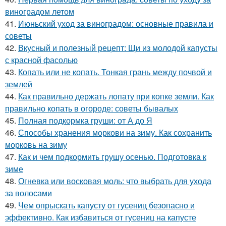
виноградом летом
41.
Июньский уход за виноградом: основные правила и
советы
42.
Вкусный и полезный рецепт: Щи из молодой капусты
с красной фасолью
43.
Копать или не копать. Тонкая грань между почвой и
землей
44.
Как правильно держать лопату при копке земли. Как
правильно копать в огороде: советы бывалых
45.
Полная подкормка груши: от А до Я
46.
Способы хранения моркови на зиму. Как сохранить
морковь на зиму
47.
Как и чем подкормить грушу осенью. Подготовка к
зиме
48.
Огневка или восковая моль: что выбрать для ухода
за волосами
49.
Чем опрыскать капусту от гусениц безопасно и
эффективно. Как избавиться от гусениц на капусте