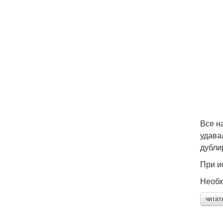
Все н
удава
дубли
При и
Необх
читат