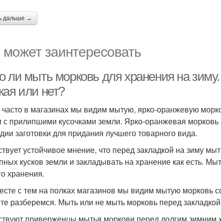
ь дальше →
 может заинтересовать
о ли мыть морковь для хранения на зиму.
жая или нет?
 часто в магазинах мы видим мытую, ярко-оранжевую морков
и с прилипшими кусочками земли. Ярко-оранжевая морковь
адии заготовки для придания лучшего товарного вида.
твует устойчивое мнение, что перед закладкой на зиму мыт
упных кусков земли и закладывать на хранение как есть. М
го хранения.
есте с тем на полках магазинов мы видим мытую морковь с
те разберемся. Мыть или не мыть морковь перед закладкой
твуют приверженцы мытья моркови перед долгим зимним 