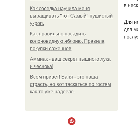
в нес
Как соседка научила меня
выращивать "тот Самый" пушистый
Для н
укроп.
для м
Как правильно посадить
послу
колоновидную яблоню. Правила
покупки саженцев
Аммиак - ваш секрет пышного лука
и чеснока!
Всем привет! Баня - это наша
страсть, но вот таскаться по гостям
как-то уже надоело.