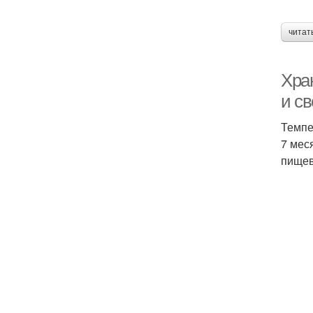
читат
Хра
и с
Темпе
7 мес
пищев