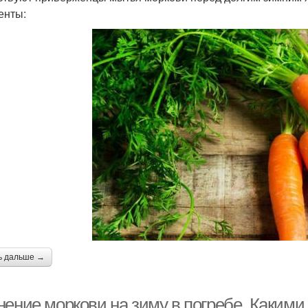
енты:
ь дальше →
нение моркови на зиму в погребе. Каким