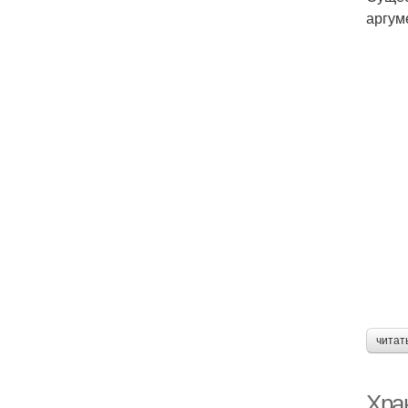
аргум
читат
Хра