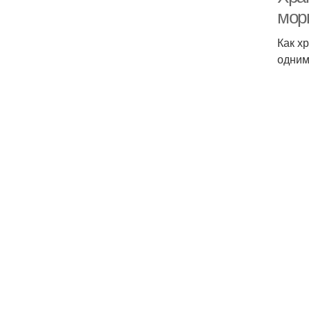
мор
Как х
одним