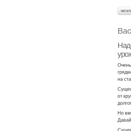
читат
Вас
Над
уро
Очень
грядк
на ст
Сущес
от кр
долго
Но вм
Давай
Сущес