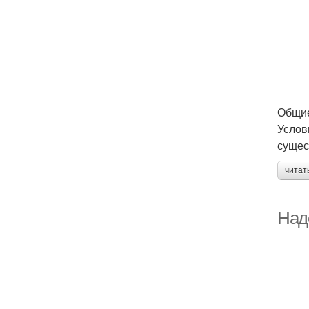
Общие
Услов
сущес
читат
Над