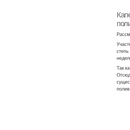
Кап
поли
Рассм
Участ
степь
недел
Так к
Отсюд
сущес
полив