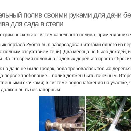
ельный полив своими руками для дачи без
ва для сада в степи
отрим несколько систем капельного полива, применявших
ник портала Zyoma был раздосадован итогами одного из пе
 с полным отсутствием тени). Два месяца не было дождей, 
и. За это время половина садовых деревьев просто сбросил
ак на даче не было грядок, вода требовалась только деревья
а первое требование – полив должен быть точечным. Второ
твенными скачками) в системе водоснабжения на участке, ч
 должен быть безнапорным.