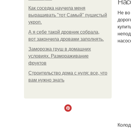
Насо
Как соседка научила меня
Не во
выращивать "тот Самый" пушистый
дорог
укроп.
купит
А я себе такой дровник собрала,
непод
вот закончила дровами заполнять.
насос
Заморозка груш в домашних
условиях. Размораживание
фруктов
Строительство дома с нуля: все, что
вам нужно знать
Колод