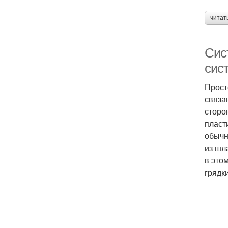
читат
Сис
сис
Прост
связа
сторо
пласт
обычн
из шл
в это
грядк