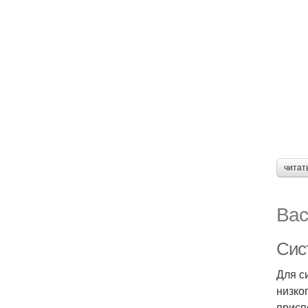
читат
Вас
Сис
Для с
низко
присп