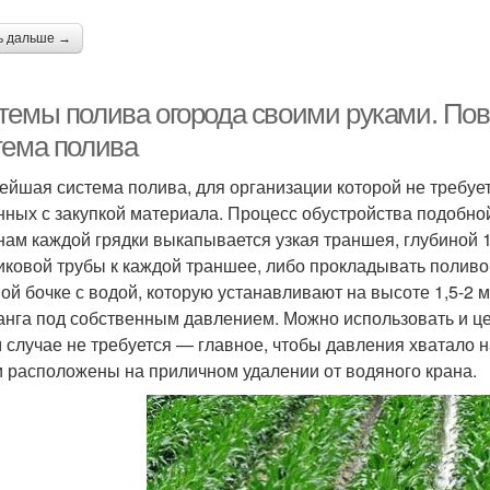
ь дальше →
темы полива огорода своими руками. Пов
тема полива
ейшая система полива, для организации которой не требует
нных с закупкой материала. Процесс обустройства подобной
нам каждой грядки выкапывается узкая траншея, глубиной 
иковой трубы к каждой траншее, либо прокладывать поливо
ой бочке с водой, которую устанавливают на высоте 1,5-2 
анга под собственным давлением. Можно использовать и ц
м случае не требуется — главное, чтобы давления хватало н
и расположены на приличном удалении от водяного крана.