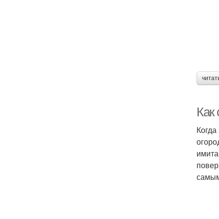
читат
Как
Когда
огоро
имита
повер
самым