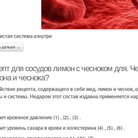
истая система изнутри
ь дальше →
пт для сосудов лимон с чесноком для. Че
она и чеснока?
йствие рецепта, содержащего в себе мед, лимон и чеснок, 
ы и системы. Недаром этот состав издавна применяется н
т кровяное давление (1) , (2) , (3) .
т уровень сахара в крови и холестерина (4) , (5) , (6) .