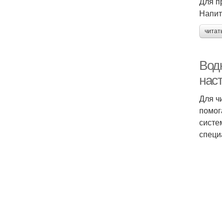
Для п
Напит
читат
Вод
нас
Для ч
помог
систе
специ