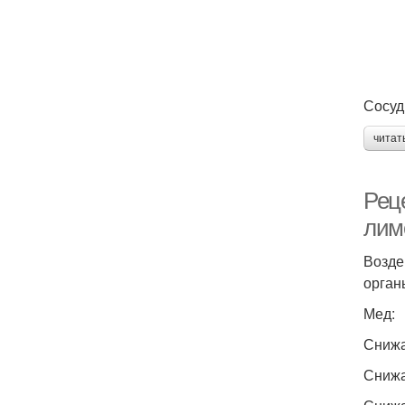
Сосуд
читат
Реце
лим
Возде
орган
Мед:
Снижае
Снижае