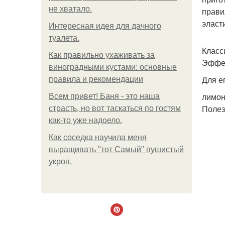
не хватало.
прави
эласт
Интересная идея для дачного
туалета.
Класс
Как правильно ухаживать за
Эффек
виноградными кустами: основные
Для е
правила и рекомендации
лимон
Всем привет! Баня - это наша
Полез
страсть, но вот таскаться по гостям
как-то уже надоело.
Как соседка научила меня
выращивать "тот Самый" пушистый
укроп.