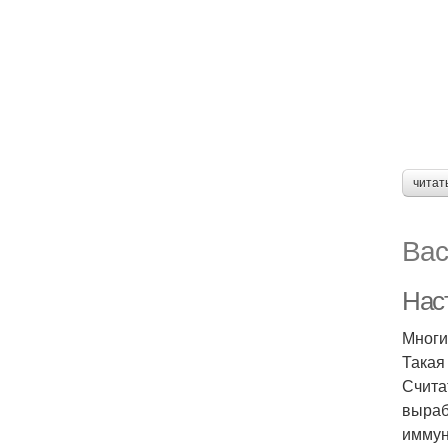
читат
Вас
Наст
Многи
Такая
Счита
выраб
иммун