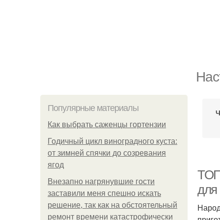
Нас
Популярные материалы
Ч
Как выбрать саженцы гортензии
Годичный цикл виноградного куста:
от зимней спячки до созревания
ягод
ТОП
Внезапно нагрянувшие гости
для
заставили меня спешно искать
решение, так как на обстоятельный
Народ
ремонт времени катастрофически
приго