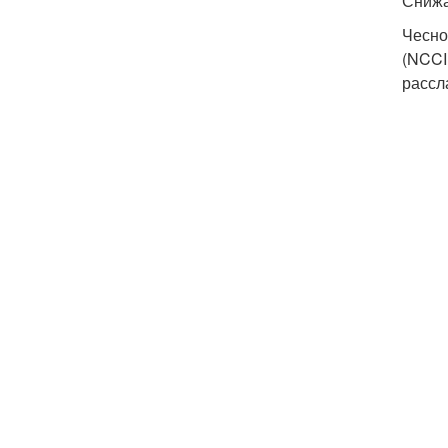
Снижа
Чесно
(NCCI
рассл