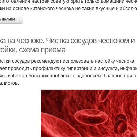
риготовления настоек советую брать только домашний чесно
ки на основе китайского чеснока не такие вкусные и абсол
ь дальше →
ка на чесноке. Чистка сосудов чесноком 
тойки, схема приема
истки сосудов рекомендуют использовать настойку чеснока,
ает проводить профилактику гипертонии и инсульта, инфарк
мы, избежав больших проблем со здоровьем. Главное при 
алистов.