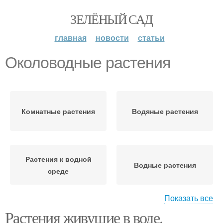
ЗЕЛЁНЫЙ САД
главная
новости
статьи
Околоводные растения
Комнатные растения
Водяные растения
Растения к водной
Водные растения
среде
Показать все
Растения живущие в воде.
Растения из водной
Растения в водной