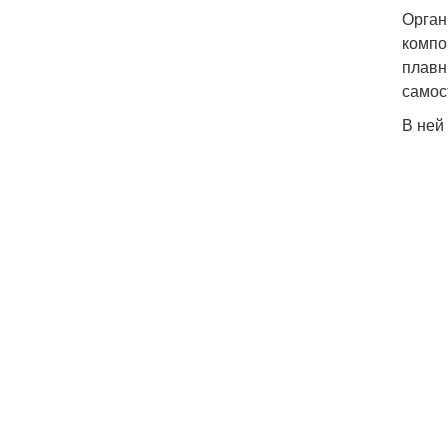
Орган
компо
плавн
самос
В ней