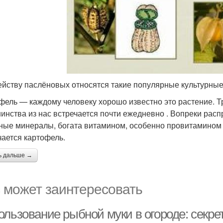
ейству паслёновых относятся такие популярные культурные 
фель — каждому человеку хорошо известно это растение. Тр
инства из нас встречается почти ежедневно . Вопреки рас
ные минералы, богата витамином, особенно провитамином А
чается картофель.
ь дальше →
 может заинтересовать
ользование рыбной муки в огороде: секр