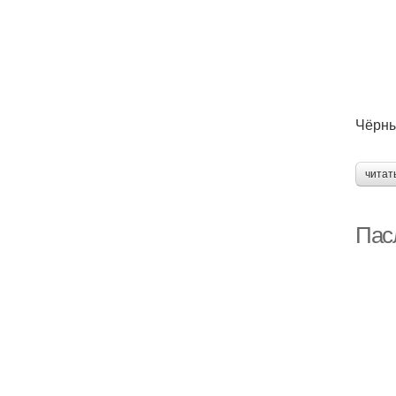
Чёрны
читат
Пас