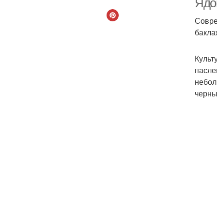
Ядо
Совре
бакла
Культ
пасле
небол
черны