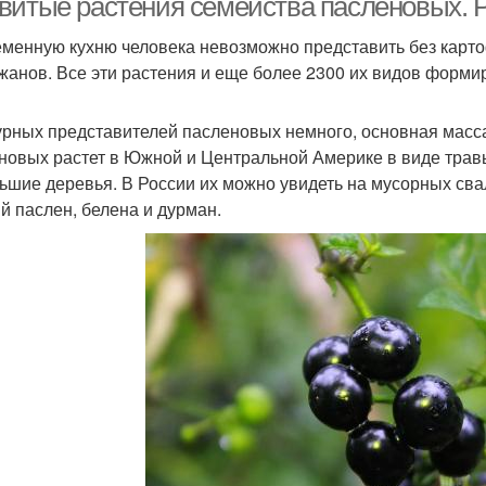
витые растения семейства пасленовых. 
менную кухню человека невозможно представить без картоф
жанов. Все эти растения и еще более 2300 их видов форм
урных представителей пасленовых немного, основная масс
новых растет в Южной и Центральной Америке в виде травы
ьшие деревья. В России их можно увидеть на мусорных свал
й паслен, белена и дурман.