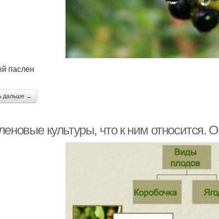
й паслен
ь дальше →
леновые культуры, что к ним относится. 