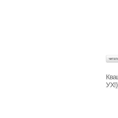
читат
Ква
УХ!)