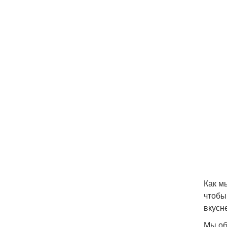
Как м
чтобы
вкусн
Мы об