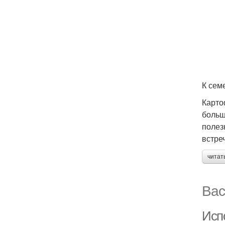
К сем
Карто
больш
полез
встре
читат
Вас
Исп