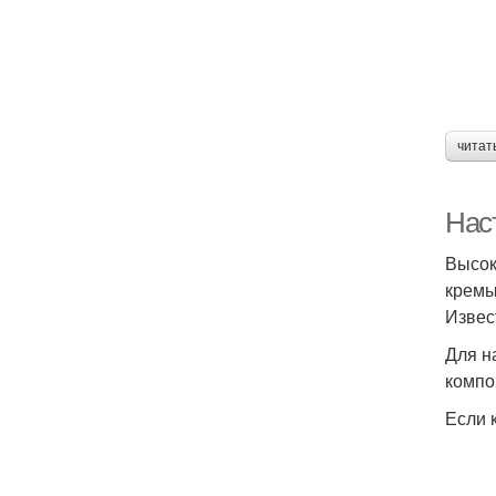
читат
Нас
Высок
кремы
Извес
Для н
компо
Если 