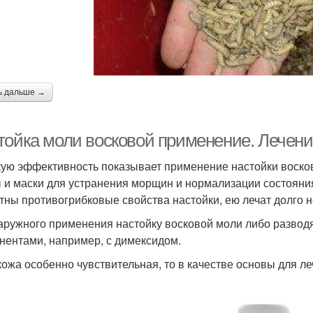
ь дальше →
тойка моли восковой применение. Лечение
ую эффективность показывает применение настойки восков
 и маски для устранения морщин и нормализации состояния
тны противогрибковые свойства настойки, ею лечат долго
аружного применения настойку восковой моли либо развод
нентами, например, с димексидом.
кожа особенно чувствительная, то в качестве основы для л