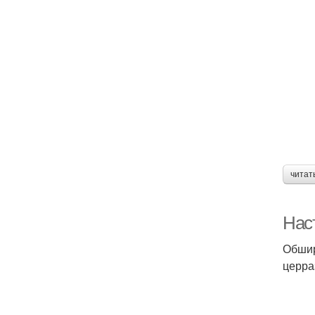
читат
Нас
Обшир
церра