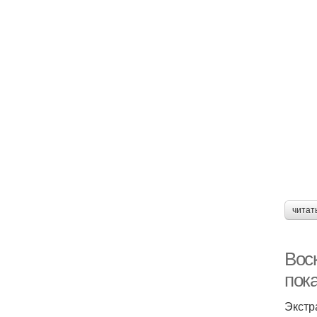
читат
Вос
пок
Экстр