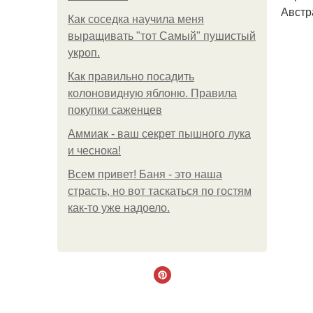
Австр
Как соседка научила меня
выращивать "тот Самый" пушистый
укроп.
Как правильно посадить
колоновидную яблоню. Правила
покупки саженцев
Аммиак - ваш секрет пышного лука
и чеснока!
Всем привет! Баня - это наша
страсть, но вот таскаться по гостям
как-то уже надоело.