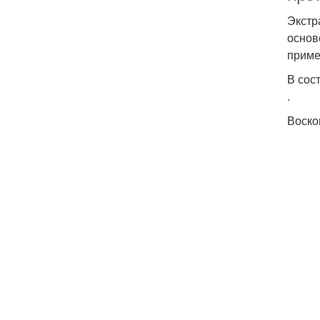
Экстр
основ
приме
В сос
.
Воско