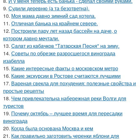
8.
И у меня теперь есть банька - сделал своими руками.
9.
Судили деревню (а та безответна).
10.
Моя мама давно зимний сад хотела.
11.
Отличная банька на крайнем севере.
12.
Построили пару лет назад бассейн на даче, о
котором давно мечтали.
13.
Caлaт из кaбaчкoв "Тaтapcкaя Пecня" нa зиму.
14.
Советы по обрезке разросшегося винограда
изабелла
15.
Какие интересные факты о московском метро
16.
Какие экскурсии в Ростове считаются лучшими
17.
Вареная свекла для похудения: полезные свойства и
простые рецепты
18.
Чем привлекательна набережная реки Волги для
туристов
19.
Почему октябрь – лучшее время для пересадки
винограда
20.
Когда была основана Москва и кем
21.
Как правильно заготовить черенки яблони для