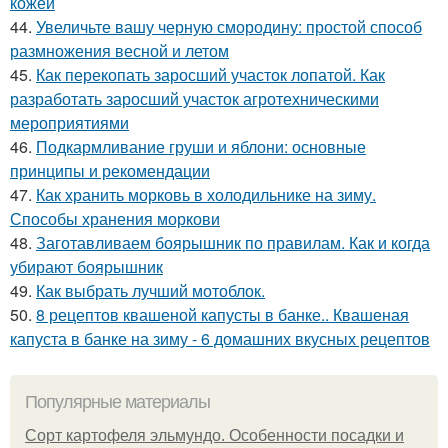
кожей
44.
Увеличьте вашу черную смородину: простой способ
размножения весной и летом
45.
Как перекопать заросший участок лопатой. Как
разработать заросший участок агротехническими
мероприятиями
46.
Подкармливание груши и яблони: основные
принципы и рекомендации
47.
Как хранить морковь в холодильнике на зиму.
Способы хранения моркови
48.
Заготавливаем боярышник по правилам. Как и когда
убирают боярышник
49.
Как выбрать лучший мотоблок.
50.
8 рецептов квашеной капусты в банке.. Квашеная
капуста в банке на зиму - 6 домашних вкусных рецептов
Популярные материалы
Сорт картофеля эльмундо. Особенности посадки и