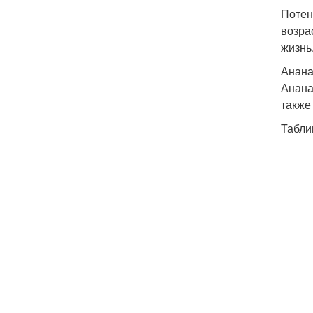
Потен
возра
жизнь
Анан
Анана
также
Табли