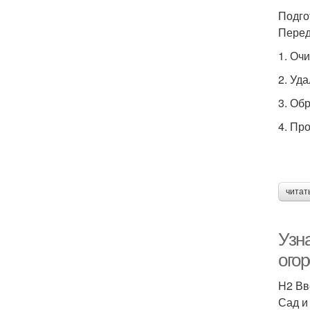
Подго
Перед
1. Оч
2. Уд
3. Об
4. Пр
читат
Узн
ого
H2 Вв
Сад и