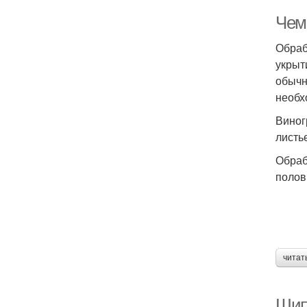
Чем
Обраб
укрыт
обычн
необх
Виног
листь
Обраб
полов
читат
Шип