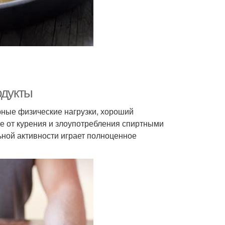
одукты
рные физические нагрузки, хороший
е от курения и злоупотребления спиртными
ьной активности играет полноценное