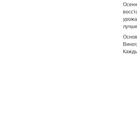
Осенн
восст
урожа
лучше
Основ
Виног
Кажды