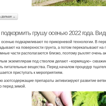
ь дальше →
 подкормить грушу осенью 2022 года. Ви
 осенью подкармливают по прикорневой технологии. В пер
адывают на поверхности грунта, а потом перекапывают на г
мные части располагаются близко, поэтому рыхлят очень ак
лым экземплярам под стволом делают «кормящую» скважину 
ть питательные вещества. Перед началом процедур тщател
шается приступать к мероприятиям.
ю азотсодержащие препараты активизируют развитие ветве
о перед зимой.