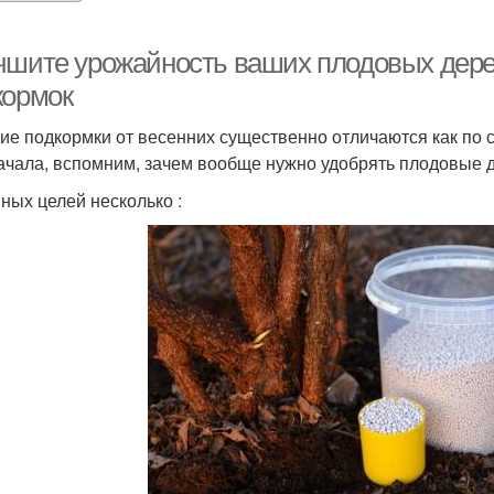
чшите урожайность ваших плодовых дер
кормок
ие подкормки от весенних существенно отличаются как по с
ачала, вспомним, зачем вообще нужно удобрять плодовые 
ных целей несколько :