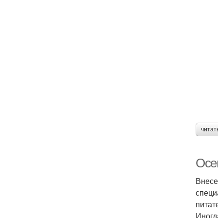
читат
Осе
Внесе
специ
питат
Иногд