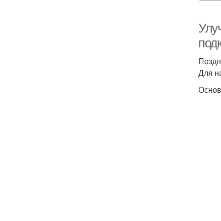
Улу
под
Поздн
Для н
Основ