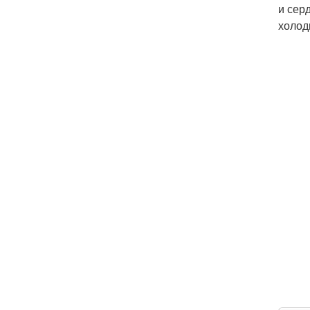
и сер
холод