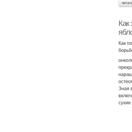
читат
Как
ябл
Как п
борьб
онкол
прекр
наращ
остео
Зная 
включ
сухие