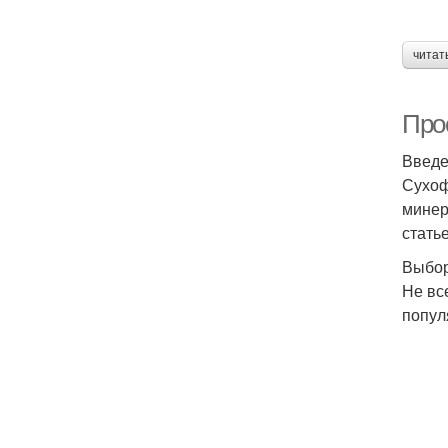
читат
Про
Введ
Сухоф
минер
стать
Выбор
Не вс
попул