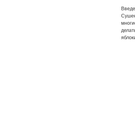
Введ
Сушен
многи
делат
яблок