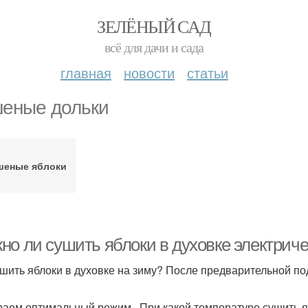
ЗЕЛЁНЫЙ САД
всё для дачи и сада
главная
новости
статьи
еные дольки
шеные яблоки
но ли сушить яблоки в духовке электрич
ушить яблоки в духовке на зиму? После предварительной под
аем оптимальный режим . При какой температуре сушить я