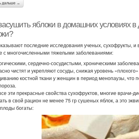
ь дальше →
 засушить яблоки в домашних условиях в
оки?
оказывают последние исследования ученых, сухофрукты, и в
е с многочисленными тяжелыми заболеваниями:
огическими, сердечно-сосудистыми, хроническими заболев
асно чистят и укрепляют сосуды, снижая уровень «плохого»
иванию костной ткани у женщин в период менопаузы, что 
пороза.
все эти прекрасные свойства сухофруктов, многие врачи‑д
ать в свой рацион не менее 75 гр сушеных яблок, а это экв
 плоды богаты: