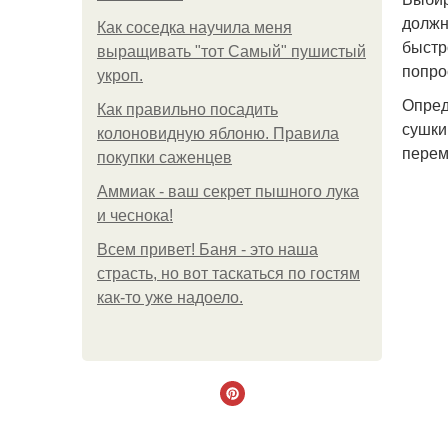
должн
Как соседка научила меня
быстр
выращивать "тот Самый" пушистый
попро
укроп.
Опред
Как правильно посадить
сушки
колоновидную яблоню. Правила
перем
покупки саженцев
Аммиак - ваш секрет пышного лука
и чеснока!
Всем привет! Баня - это наша
страсть, но вот таскаться по гостям
как-то уже надоело.