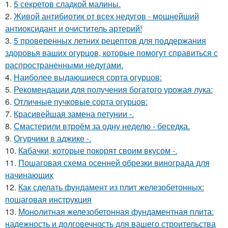
1.
5 секретов сладкой малины.
2.
Живой антибиотик от всех недугов - мощнейший
антиоксидант и очиститель артерий!
3.
5 проверенных летних рецептов для поддержания
здоровья ваших огурцов, которые помогут справиться с
распространенными недугами.
4.
Наиболее выдающиеся сорта огурцов:
5.
Рекомендации для получения богатого урожая лука:
6.
Отличные пучковые сорта огурцов:
7.
Красивейшая замена петунии -.
8.
Смастерили втроём за одну неделю - беседка.
9.
Огурчики в аджике -.
10.
Кабачки, которые покорят своим вкусом -.
11.
Пошаговая схема осенней обрезки винограда для
начинающих
12.
Как сделать фундамент из плит железобетонных:
пошаговая инструкция
13.
Монолитная железобетонная фундаментная плита:
надежность и долговечность для вашего строительства