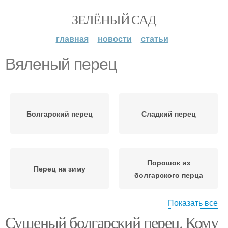
ЗЕЛЁНЫЙ САД
главная
новости
статьи
Вяленый перец
Болгарский перец
Сладкий перец
Порошок из
Перец на зиму
болгарского перца
Показать все
Сушеный болгарский перец. Кому
Перец в микроволновке