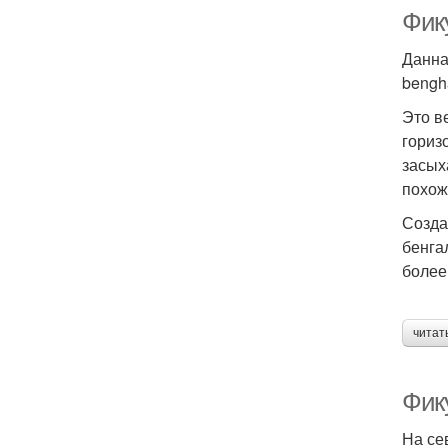
Фик
Данна
bengh
Это в
гориз
засых
похож
Созда
бенга
более
читат
Фик
На се