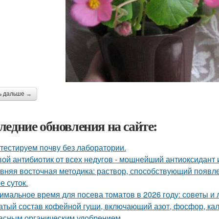
ь дальше →
ледние обновления на сайте:
тестируем почву без лаборатории.
ой антибиотик от всех недугов - мощнейший антиоксидант и
вняя восточная методика: раствор, способствующий появл
е суток.
имальное время для посева томатов в 2026 году: советы и 
атый состав кофейной гущи, включающий азот, фосфор, кал
асным органическим удобрением.