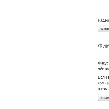
Радер
читат
Фик
Фикус
обита
Если 
комна
в ком
читат