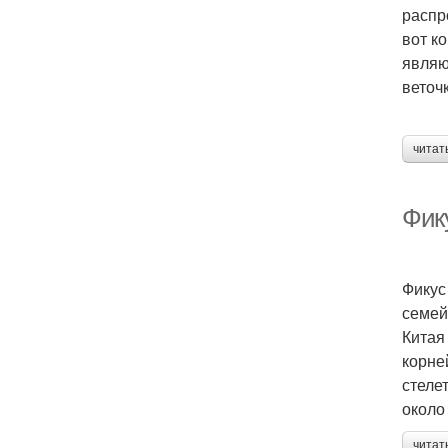
распр
вот к
являю
веточ
читат
Фик
Фикус
семей
Китая
корне
стеле
около
читат