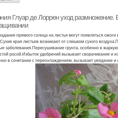
ония Глуар де Лоррен уход размножение.
ащивании
падания прямого солнца на листья могут появляться ожоги 
.Сухие края листьев возникают от слишком сухого воздуха
ые заболевания.Пересушивание грунта, особенно в жаркую
стой росой.Избыток удобрений вызывает сворачивание и и
нно в сочетании с переохлаждением, вызывает увядание и 