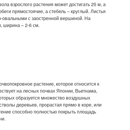
ла взрослого растения может достигать 25 м, а
беги прямостоячие, а стебель – круглый. Листья
о-овальными с заостренной вершиной. На
, ширина – 2-6 см.
почвопокровное растение, которое относится к
вствует на лесных почвах Японии, Вьетнама,
которых образуется множество воздушных
стволы деревьев, прорастая прямо в коре, или
стение способно полностью покрыть площадь
ни.