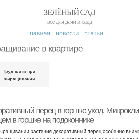
ЗЕЛЁНЫЙ САД
всё для дачи и сада
главная
новости
статьи
ащивание в квартире
Трудности при
выращивании
оративный перец в горшке уход. Микрокл
цем в горшке на подоконнике
ыращивании растения декоративный перец особенно внимат
климата в помещении, так как именно это является одним 