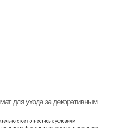
имат для ухода за декоративным
ельно стоит отнестись к условиям
из основных факторов удачного плодоношения.