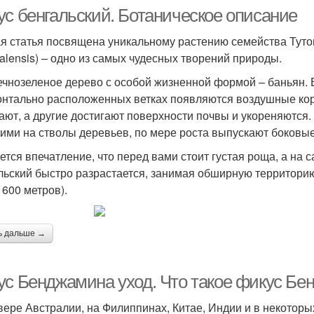
ус бенгальский. Ботаническое описание
я статья посвящена уникальному растению семейства Тутов
alensis) – одно из самых чудесных творений природы.
ечнозеленое дерево с особой жизненной формой – баньян. Вс
онтально расположенных ветках появляются воздушные кор
ают, а другие достигают поверхности почвы и укореняются
ими на стволы деревьев, по мере роста выпускают боковые
ется впечатление, что перед вами стоит густая роща, а на 
льский быстро разрастается, занимая обширную территори
 600 метров).
ь дальше →
ус Бенджамина уход. Что такое фикус Б
вере Австралии, на Филиппинах, Китае, Индии и в некотор