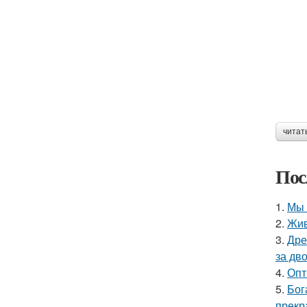
читат
Пос
1.
Мы 
2.
Жив
3.
Дре
за дво
4.
Опт
5.
Бог
прекр