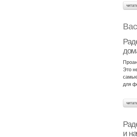
читат
Вас
Рад
дом
Проан
Это н
самые
для ф
читат
Рад
и н