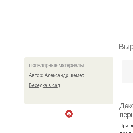
Выр
Популярные материалы
Автор: Александр шемет.
Беседка в сад
Дек
пер
При в
микро