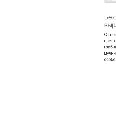
Бег
выр
От по
цвета
грибн
мучни
особе