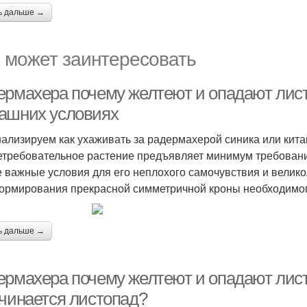
ь дальше →
 может заинтересовать
ермахера почему желтеют и опадают лист
ашних условиях
ализируем как ухаживать за радермахерой синика или китай
етребовательное растение предъявляет минимум требован
 важные условия для его неплохого самочувствия и велико
ормирования прекрасной симметричной кроны необходимого
ь дальше →
ермахера почему желтеют и опадают лист
ачинается листопад?