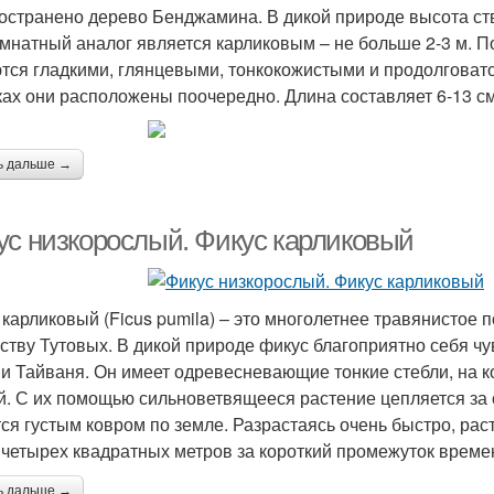
остранено дерево Бенджамина. В дикой природе высота ство
омнатный аналог является карликовым – не больше 2-3 м. По
тся гладкими, глянцевыми, тонкокожистыми и продолговат
ках они расположены поочередно. Длина составляет 6-13 см
ь дальше →
ус низкорослый. Фикус карликовый
 карликовый (Ficus pumila) – это многолетнее травянистое 
ству Тутовых. В дикой природе фикус благоприятно себя чу
 и Тайваня. Он имеет одревесневающие тонкие стебли, на 
й. С их помощью сильноветвящееся растение цепляется за 
тся густым ковром по земле. Разрастаясь очень быстро, ра
 четырех квадратных метров за короткий промежуток време
ь дальше →