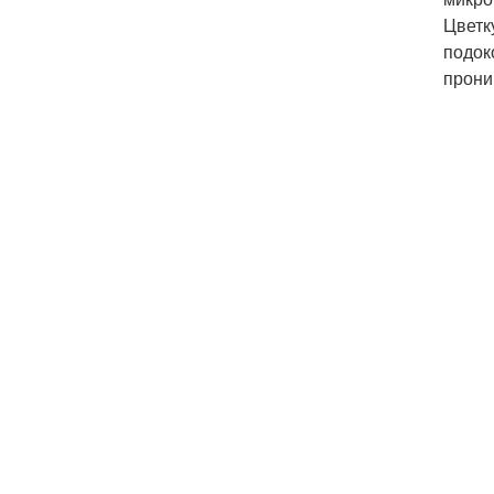
Цветк
подок
прони