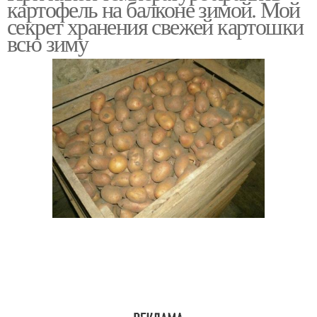
картофель на балконе зимой. Мой
секрет хранения свежей картошки
всю зиму
Ящики для хранения
Ящик для картофеля
Ящик с картофелем
Кухонные ящики
Ящики под фрукты
Картошки на балконе
Самодельный ящик