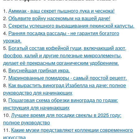
1.
Аммиак - ваш секрет пышного лука и чеснока!
2.
Объявите войну насекомым на вашей даче!
3.
Секреты успешного выращивания пекинской капусты.
4.
Ранняя посадка рассады - не гарантия богатого
урожая.
5.
Богатый состав кофейной гущи, включающий азот,
фосфор, калий и другие полезные микроэлементы,
делает её прекрасным органическим удобрением.
6.
Вкуснейшая грибная икра.
7.
Маринованные помидоры - самый простой рецепт.
8.
Как вырастить виноград Изабелла на даче: полное
руководство для начинающих
9.
Пошаговая схема обрезки винограда по годам:
инструкция для начинающих
10.
Лучшее время для посадки свеклы в 2025 году:
полное руководство
11.
Какие музеи представляют коллекции современного
искусства