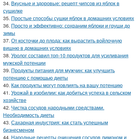
34.
Вкусные и здоровые: рецепт чипсов из яблок в
сушилке
35.
Простые способы сушки яблок в домашних условиях
36.
Просто и эффективно: сохраним яблоки и груши до
зимы
37.
От косточки до плода: как вырастить войлочную
вишню в домашних условиях
38.
Уролог составил топ-10 продуктов для усиливания
мужской потенции
39.
Продукты питания для мужчин: как улучшить
потенцию с помощью диеты
40.
Как продукты могут повлиять на вашу потенцию
41.
Урожай в изобилии: как добиться успеха в сельском
хозяйстве
42.
Чистка сосудов народными средствами.
Необходимость диеты
43.
Сахарная индустрия: как стать успешным
бизнесменом
44.
Народные рецепты очищения сосудов лимоном и