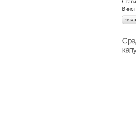
Стать
Виног
читат
Сре
кап