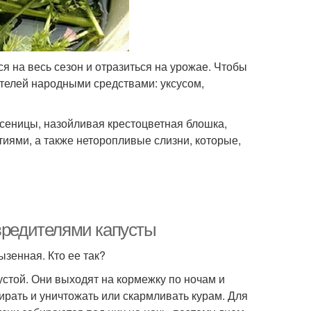
я на весь сезон и отразиться на урожае. Чтобы
ителей народными средствами: уксусом,
усеницы, назойливая крестоцветная блошка,
иями, а также неторопливые слизни, которые,
 вредителями капусты
ызенная. Кто ее так?
устой. Они выходят на кормежку по ночам и
рать и уничтожать или скармливать курам. Для