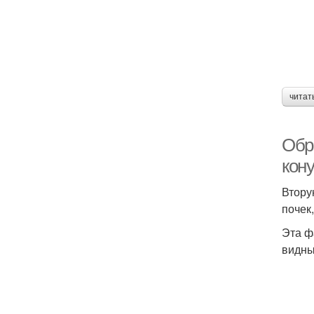
читат
Обр
кон
Втору
почек,
Эта ф
видны