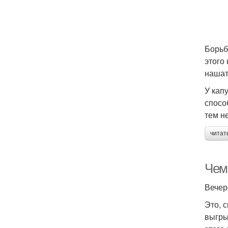
Борьб
этого
нашат
У кап
спосо
тем н
читат
Чем
Вечер
Это, 
выгры