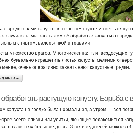
а с вредителями капусты в открытом грунте может затянутьс
 не случилось, мы расскажем об обработке капусты от вред
ырным спиртом, валерьянкой и травами.
усты множество врагов. Многочисленная тля, вездесущие г
бная буквально изрешетить листья капусты мелкими отверст
е менее, очень оперативно захватывают капустные грядки.
ь дальше →
 обработать растущую капусту. Борьба с
ом капуста на грядке была нормальная, а утром — вся погр
скорее всего, слизни или улитки, любящие полакомиться кап
зают в листьях большие дыры. Этих вредителей можно соби