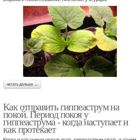
читать дальше →
Как отправить гиппеаструм на
покой. Период покоя у
гиппеаструма - когда наступает и
как протекает
Когда и как нужно укладывать гиппеаструм спать и зачем