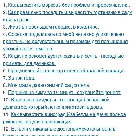
1.
Как вырастить морковь без проблем и прореживания.
2.
Как правильно посадить и вырастить гортензию в саду
или на даче.
3.
Живу в небольшом городке, в квартире.
4.
Соседка поделилась со мной недавно удивительно
простым, но результативным приемом для повышения
урожайности томатов.
5.
Когда не рекомендуется сажать и сеять - народные
приметы для дачников.
6.
Праздничный стол в год огненной красной лошади.
7.
За три года.
8.
Моя мама давно зимний сад хотела.
9.
Перчики на зиму за 15 минут - сохраняйте рецепт!
10.
Вяленые помидоры - настоящий испанский
деликатес, который легко приготовить дома.
11.
Как вырастить виноград Изабелла на даче: полное
руководство для начинающих
12.
Есть ли уникальные достопримечательности в
Березниках, которых нет в других городах