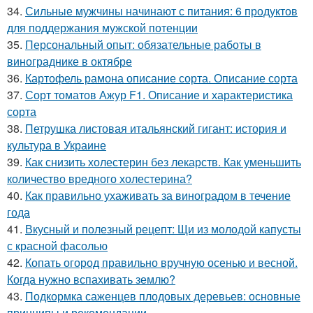
34.
Сильные мужчины начинают с питания: 6 продуктов
для поддержания мужской потенции
35.
Персональный опыт: обязательные работы в
винограднике в октябре
36.
Картофель рамона описание сорта. Описание сорта
37.
Сорт томатов Ажур F1. Описание и характеристика
сорта
38.
Петрушка листовая итальянский гигант: история и
культура в Украине
39.
Как снизить холестерин без лекарств. Как уменьшить
количество вредного холестерина?
40.
Как правильно ухаживать за виноградом в течение
года
41.
Вкусный и полезный рецепт: Щи из молодой капусты
с красной фасолью
42.
Копать огород правильно вручную осенью и весной.
Когда нужно вспахивать землю?
43.
Подкормка саженцев плодовых деревьев: основные
принципы и рекомендации