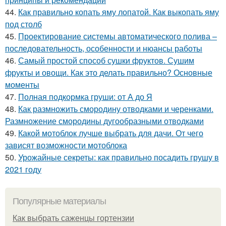
44.
Как правильно копать яму лопатой. Как выкопать яму
под столб
45.
Проектирование системы автоматического полива –
последовательность, особенности и нюансы работы
46.
Самый простой способ сушки фруктов. Сушим
фрукты и овощи. Как это делать правильно? Основные
моменты
47.
Полная подкормка груши: от А до Я
48.
Как размножить смородину отводками и черенками.
Размножение смородины дугообразными отводками
49.
Какой мотоблок лучше выбрать для дачи. От чего
зависят возможности мотоблока
50.
Урожайные секреты: как правильно посадить грушу в
2021 году
Популярные материалы
Как выбрать саженцы гортензии