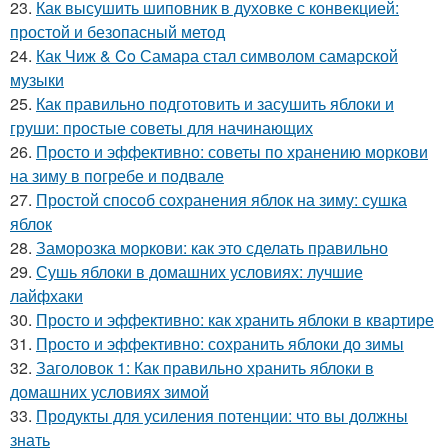
23.
Как высушить шиповник в духовке с конвекцией:
простой и безопасный метод
24.
Как Чиж & Co Самара стал символом самарской
музыки
25.
Как правильно подготовить и засушить яблоки и
груши: простые советы для начинающих
26.
Просто и эффективно: советы по хранению моркови
на зиму в погребе и подвале
27.
Простой способ сохранения яблок на зиму: сушка
яблок
28.
Заморозка моркови: как это сделать правильно
29.
Сушь яблоки в домашних условиях: лучшие
лайфхаки
30.
Просто и эффективно: как хранить яблоки в квартире
31.
Просто и эффективно: сохранить яблоки до зимы
32.
Заголовок 1: Как правильно хранить яблоки в
домашних условиях зимой
33.
Продукты для усиления потенции: что вы должны
знать