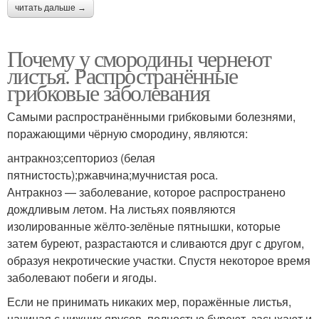
читать дальше →
Почему у смородины чернеют
листья. Распространённые
грибковые заболевания
Самыми распространёнными грибковыми болезнями,
поражающими чёрную смородину, являются:
антракноз;септориоз (белая
пятнистость);ржавчина;мучнистая роса.
Антракноз — заболевание, которое распространено
дождливым летом. На листьях появляются
изолированные жёлто-зелёные пятнышки, которые
затем буреют, разрастаются и сливаются друг с другом,
образуя некротические участки. Спустя некоторое время
заболевают побеги и ягоды.
Если не принимать никаких мер, поражённые листья,
начиная с нижних ярусов, полностью буреют, засыхают и