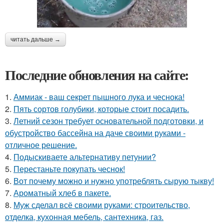
читать дальше →
Последние обновления на сайте:
1.
Аммиак - ваш секрет пышного лука и чеснока!
2.
Пять сортов голубики, которые стоит посадить.
3.
Летний сезон требует основательной подготовки, и
обустройство бассейна на даче своими руками -
отличное решение.
4.
Подыскиваете альтернативу петунии?
5.
Перестаньте покупать чеснок!
6.
Вот почему можно и нужно употреблять сырую тыкву!
7.
Ароматный хлеб в пакете.
8.
Муж сделал всё своими руками: строительство,
отделка, кухонная мебель, сантехника, газ.