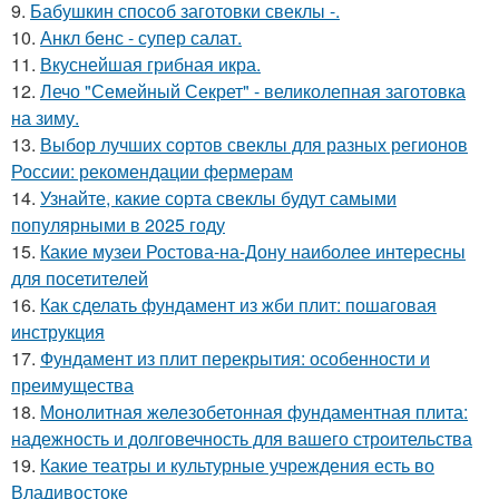
9.
Бабушкин способ заготовки свеклы -.
10.
Анкл бенс - супер салат.
11.
Вкуснейшая грибная икра.
12.
Лечо "Семейный Секрет" - великолепная заготовка
на зиму.
13.
Выбор лучших сортов свеклы для разных регионов
России: рекомендации фермерам
14.
Узнайте, какие сорта свеклы будут самыми
популярными в 2025 году
15.
Какие музеи Ростова-на-Дону наиболее интересны
для посетителей
16.
Как сделать фундамент из жби плит: пошаговая
инструкция
17.
Фундамент из плит перекрытия: особенности и
преимущества
18.
Монолитная железобетонная фундаментная плита:
надежность и долговечность для вашего строительства
19.
Какие театры и культурные учреждения есть во
Владивостоке