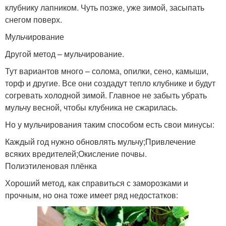
клубнику лапником. Чуть позже, уже зимой, засыпать
снегом поверх.
Мульчирование
Чесночная шелуха
Лимонная настойка
Другой метод – мульчирование.
Тут вариантов много – солома, опилки, сено, камыши,
торф и другие. Все они создадут тепло клубнике и будут
согревать холодной зимой. Главное не забыть убрать
Тибетская настойка
Чесночная водка
мульчу весной, чтобы клубника не сжарилась.
Но у мульчирования таким способом есть свои минусы:
Каждый год нужно обновлять мульчу;Привлечение
Настойки из чеснока
Настойка на спирту
всяких вредителей;Окисление почвы.
Полиэтиленовая плёнка
Хороший метод, как справиться с заморозками и
прочным, но она тоже имеет ряд недостатков:
Настойка для
Настойка для очищения
похудения