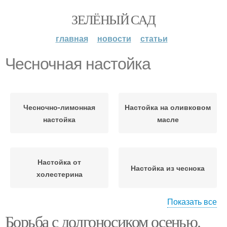
ЗЕЛЁНЫЙ САД
главная
новости
статьи
Чесночная настойка
Чесночно-лимонная
Настойка на оливковом
настойка
масле
Настойка от
Настойка из чеснока
холестерина
Показать все
Борьба с долгоносиком осенью.
Настойки для чистки
Спиртовые настойки