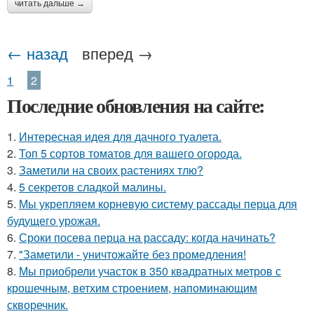
читать дальше →
← назад
вперед →
1
2
Последние обновления на сайте:
1.
Интересная идея для дачного туалета.
2.
Топ 5 сортов томатов для вашего огорода.
3.
Заметили на своих растениях тлю?
4.
5 секретов сладкой малины.
5.
Мы укрепляем корневую систему рассады перца для
будущего урожая.
6.
Сроки посева перца на рассаду: когда начинать?
7.
"Заметили - уничтожайте без промедления!
8.
Мы приобрели участок в 350 квадратных метров с
крошечным, ветхим строением, напоминающим
скворечник.