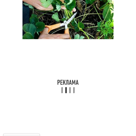
Настойка против
Медовая настойка
холестерина
Настойка из
Настойка из табачных
тысячелистника
изделий
Настойка из
одуванчиков