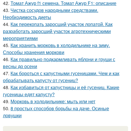
42.
Томат Ажур f1 семена. Томат Ажур F1: описание
43.
Чистка сосудов народными средствами.
Необходимость диеты
44.
Как перекопать заросший участок лопатой. Как
разработать заросший участок агротехническими
мероприятиями
45.
Как хранить морковь в холодильнике на зиму.
Способы хранения моркови
46.
Как правильно подкармливать яблони и груши с
весны до осени
47.
Как бороться с капустными гусеницами. Чем и как
обрабатывать капусту от гусениц?
48.
Как избавиться от капустницы и её гусениц. Какие
гусеницы едят капусту?
49.
Морковь в холодильнике: мыть или нет
50.
8 простых способов борьбы на даче. Осиные
ловушки