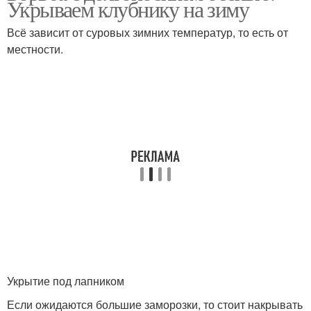
Укрываем клубнику на зиму
Всё зависит от суровых зимних температур, то есть от
местности.
Настойка для чистки
Чесночные настойки
Настойки на спирте
Настойка для очистки
Настойка на чесноке
Настойка на водке
Укрытие под лапником
Настойка из лимона
Чесночный эликсир
Если ожидаются большие заморозки, то стоит накрывать