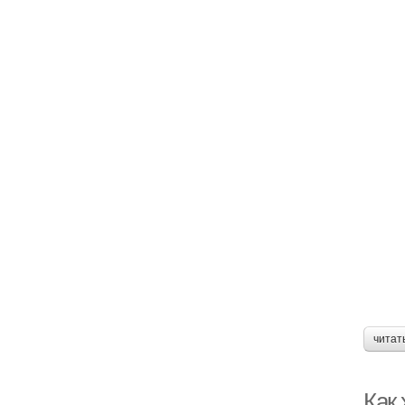
читат
Как 