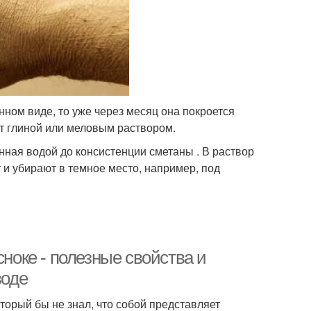
ном виде, то уже через месяц она покроется
т глиной или меловым раствором.
нная водой до консистенции сметаны . В раствор
 и убирают в темное место, например, под
сноке - полезные свойства и
воде
торый бы не знал, что собой представляет