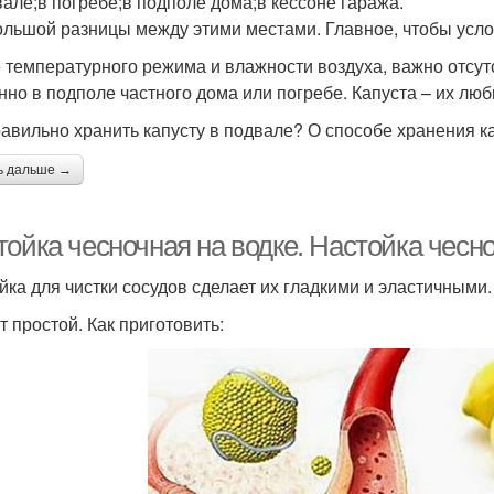
вале;в погребе;в подполе дома;в кессоне гаража.
ольшой разницы между этими местами. Главное, чтобы усл
 температурного режима и влажности воздуха, важно отсутс
нно в подполе частного дома или погребе. Капуста – их лю
равильно хранить капусту в подвале? О способе хранения к
ь дальше →
тойка чесночная на водке. Настойка чес
йка для чистки сосудов сделает их гладкими и эластичными.
т простой. Как приготовить: