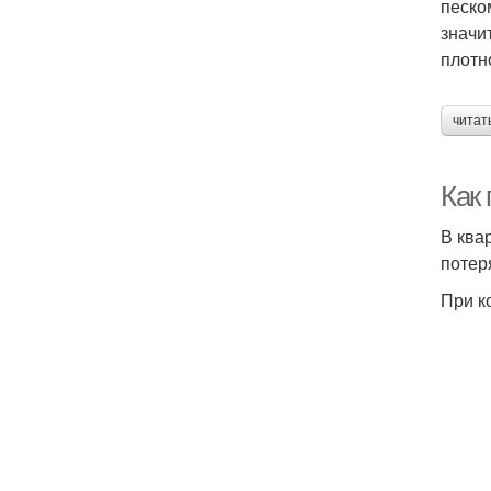
песко
значи
плотн
читат
Как
В ква
потер
При к