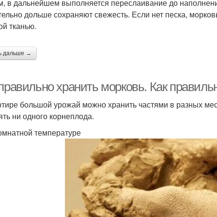
м, в дальнейшем выполняется переслаивание до наполнени
тельно дольше сохраняют свежесть. Если нет песка, морко
ой тканью.
ь дальше →
 правильно хранить морковь. Как правиль
ртире большой урожай можно хранить частями в разных мес
ять ни одного корнеплода.
омнатной температуре