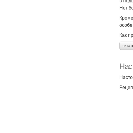
в под
Нет б
Кроме
особе
Как п
читат
Нас
Насто
Рецеп