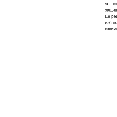
чесно
защищ
Ее ре
избав
каким