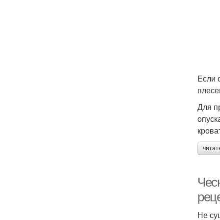
Если 
плесе
Для п
опуск
крова
читат
Чесн
реце
Не су