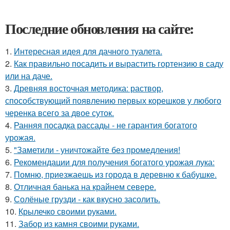
Последние обновления на сайте:
1.
Интересная идея для дачного туалета.
2.
Как правильно посадить и вырастить гортензию в саду
или на даче.
3.
Древняя восточная методика: раствор,
способствующий появлению первых корешков у любого
черенка всего за двое суток.
4.
Ранняя посадка рассады - не гарантия богатого
урожая.
5.
"Заметили - уничтожайте без промедления!
6.
Рекомендации для получения богатого урожая лука:
7.
Помню, приезжаешь из города в деревню к бабушке.
8.
Отличная банька на крайнем севере.
9.
Солёные грузди - как вкусно засолить.
10.
Крылечко своими руками.
11.
Забор из камня своими руками.