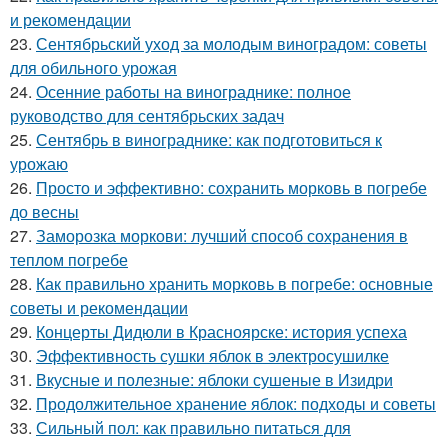
и рекомендации
23.
Сентябрьский уход за молодым виноградом: советы
для обильного урожая
24.
Осенние работы на винограднике: полное
руководство для сентябрьских задач
25.
Сентябрь в винограднике: как подготовиться к
урожаю
26.
Просто и эффективно: сохранить морковь в погребе
до весны
27.
Заморозка моркови: лучший способ сохранения в
теплом погребе
28.
Как правильно хранить морковь в погребе: основные
советы и рекомендации
29.
Концерты Дидюли в Красноярске: история успеха
30.
Эффективность сушки яблок в электросушилке
31.
Вкусные и полезные: яблоки сушеные в Изидри
32.
Продолжительное хранение яблок: подходы и советы
33.
Сильный пол: как правильно питаться для