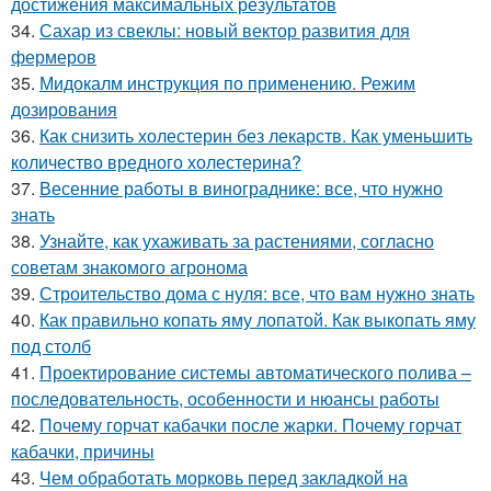
достижения максимальных результатов
34.
Сахар из свеклы: новый вектор развития для
фермеров
35.
Мидокалм инструкция по применению. Режим
дозирования
36.
Как снизить холестерин без лекарств. Как уменьшить
количество вредного холестерина?
37.
Весенние работы в винограднике: все, что нужно
знать
38.
Узнайте, как ухаживать за растениями, согласно
советам знакомого агронома
39.
Строительство дома с нуля: все, что вам нужно знать
40.
Как правильно копать яму лопатой. Как выкопать яму
под столб
41.
Проектирование системы автоматического полива –
последовательность, особенности и нюансы работы
42.
Почему горчат кабачки после жарки. Почему горчат
кабачки, причины
43.
Чем обработать морковь перед закладкой на