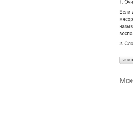
1. Оч
Если 
мясор
назыв
воспо
2. Сл
читат
Мож