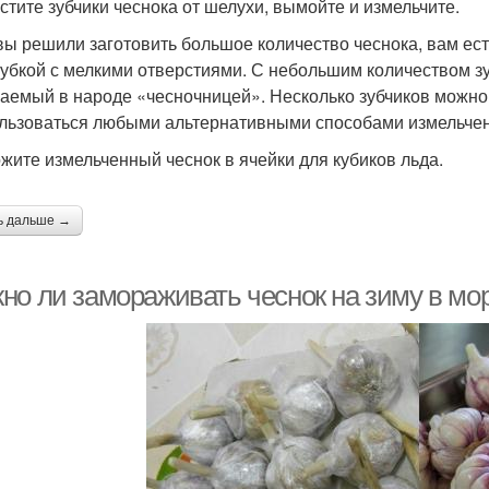
истите зубчики чеснока от шелухи, вымойте и измельчите.
вы решили заготовить большое количество чеснока, вам ес
убкой с мелкими отверстиями. С небольшим количеством зу
аемый в народе «чесночницей». Несколько зубчиков можно 
льзоваться любыми альтернативными способами измельчен
ожите измельченный чеснок в ячейки для кубиков льда.
ь дальше →
но ли замораживать чеснок на зиму в мор