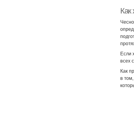
Как 
Чесно
опред
подго
протя
Если 
всех 
Как п
в том
котор