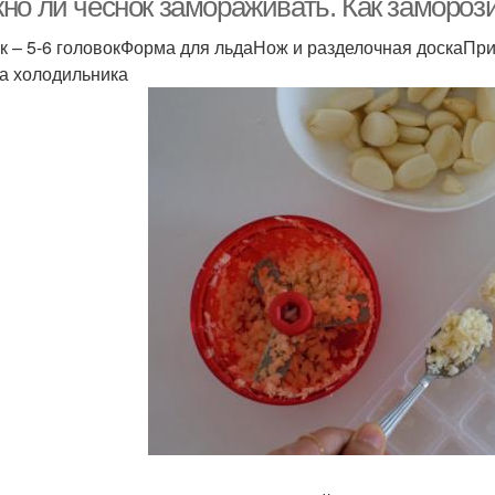
но ли чеснок замораживать. Как заморози
к – 5-6 головокФорма для льдаНож и разделочная доскаП
а холодильника