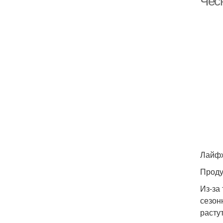
Чесн
Лайф
Проду
Из-за
сезон
расту