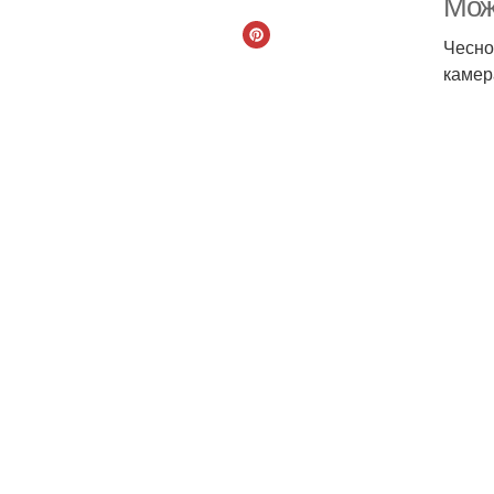
Мож
Чесно
камер