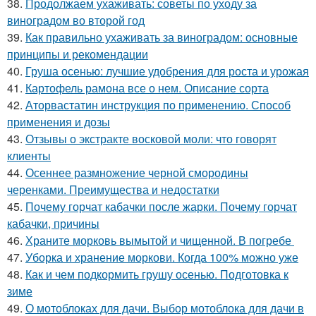
38.
Продолжаем ухаживать: советы по уходу за
виноградом во второй год
39.
Как правильно ухаживать за виноградом: основные
принципы и рекомендации
40.
Груша осенью: лучшие удобрения для роста и урожая
41.
Картофель рамона все о нем. Описание сорта
42.
Аторвастатин инструкция по применению. Способ
применения и дозы
43.
Отзывы о экстракте восковой моли: что говорят
клиенты
44.
Осеннее размножение черной смородины
черенками. Преимущества и недостатки
45.
Почему горчат кабачки после жарки. Почему горчат
кабачки, причины
46.
Храните морковь вымытой и чищенной. В погребе
47.
Уборка и хранение моркови. Когда 100% можно уже
48.
Как и чем подкормить грушу осенью. Подготовка к
зиме
49.
О мотоблоках для дачи. Выбор мотоблока для дачи в