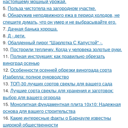
настоящему мощный урожай.
5.
Польза чистотела на загородном участке.
6.
Обнаружив неподвижного ежа в период холодов, не
спешите думать, что он умер и не выбрасывайте его.
7.
Дачная банька хороша.
8.
Д - дeти.
9.
Обалденный пирог "Шарлотка С Капустой" -.
10.
Построили тепличку. Когда у человека золотые руки.
11.
Полная инструкция: как правильно обрезать
виноград осенью
12.
Особенности осенней обрезки винограда сорта
Изабелла: полное руководство
13.
ТОП-30 лучших сортов свеклы для вашего сада
14.
Лучшие сорта свеклы для хранения и заготовок:
выбор для вашего огорода
15.
Монолитная фундаментная плита 10х10: Надежная
основа для вашего строительства
16.
Какие интересные факты о Барнауле известны
широкой общественности