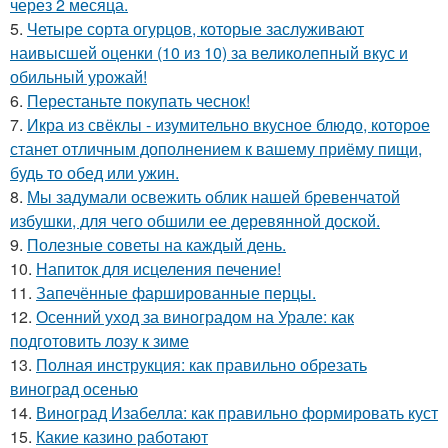
через 2 месяца.
5.
Четыре сорта огурцов, которые заслуживают
наивысшей оценки (10 из 10) за великолепный вкус и
обильный урожай!
6.
Перестаньте покупать чеснок!
7.
Икра из свёклы - изумительно вкусное блюдо, которое
станет отличным дополнением к вашему приёму пищи,
будь то обед или ужин.
8.
Мы задумали освежить облик нашей бревенчатой
избушки, для чего обшили ее деревянной доской.
9.
Полезные советы на каждый день.
10.
Напиток для исцеления печение!
11.
Запечённые фаршированные перцы.
12.
Осенний уход за виноградом на Урале: как
подготовить лозу к зиме
13.
Полная инструкция: как правильно обрезать
виноград осенью
14.
Виноград Изабелла: как правильно формировать куст
15.
Какие казино работают