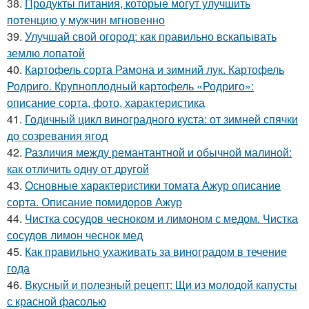
38.
Продукты питания, которые могут улучшить
потенцию у мужчин мгновенно
39.
Улучшай свой огород: как правильно вскапывать
землю лопатой
40.
Картофель сорта Рамона и зимний лук. Картофель
Родриго. Крупноплодный картофель «Родриго»:
описание сорта, фото, характеристика
41.
Годичный цикл виноградного куста: от зимней спячки
до созревания ягод
42.
Различия между ремантантной и обычной малиной:
как отличить одну от другой
43.
Основные характеристики томата Ажур описание
сорта. Описание помидоров Ажур
44.
Чистка сосудов чесноком и лимоном с медом. Чистка
сосудов лимон чеснок мед
45.
Как правильно ухаживать за виноградом в течение
года
46.
Вкусный и полезный рецепт: Щи из молодой капусты
с красной фасолью