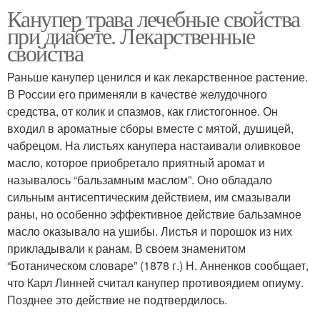
Канупер трава лечебные свойства
при диабете. Лекарственные
свойства
Раньше канупер ценился и как лекарственное растение.
В России его применяли в качестве желудочного
средства, от колик и спазмов, как глистогонное. Он
входил в ароматные сборы вместе с мятой, душицей,
чабрецом. На листьях канупера настаивали оливковое
масло, которое приобретало приятный аромат и
называлось “бальзамным маслом”. Оно обладало
сильным антисептическим действием, им смазывали
раны, но особенно эффективное действие бальзамное
масло оказывало на ушибы. Листья и порошок из них
прикладывали к ранам. В своем знаменитом
“Ботаническом словаре” (1878 г.) Н. Анненков сообщает,
что Карл Линней считал канупер противоядием опиуму.
Позднее это действие не подтвердилось.