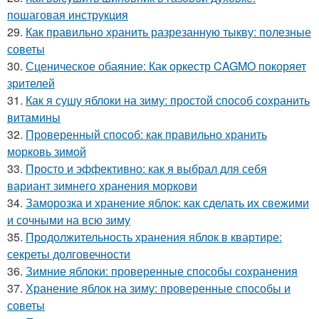
пошаговая инструкция
29.
Как правильно хранить разрезанную тыкву: полезные
советы
30.
Сценическое обаяние: Как оркестр CAGMO покоряет
зрителей
31.
Как я сушу яблоки на зиму: простой способ сохранить
витамины
32.
Проверенный способ: как правильно хранить
морковь зимой
33.
Просто и эффективно: как я выбрал для себя
вариант зимнего хранения моркови
34.
Заморозка и хранение яблок: как сделать их свежими
и сочными на всю зиму
35.
Продолжительность хранения яблок в квартире:
секреты долговечности
36.
Зимние яблоки: проверенные способы сохранения
37.
Хранение яблок на зиму: проверенные способы и
советы