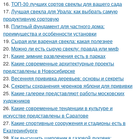
16.
ТОП-30 лучших сортов свеклы для вашего сада
17.
Лучшая свекла для Урала: как выбрать самую
продуктивную сортовую
18.
Плитный фундамент для частного дома:
преимущества и особенности установки
19.
Сырая или вареная свекла: какая полезнее
20.
Можно ли есть сырую свеклу: правда или миф
21.
Какие зимние развлечения есть в парках
22.
Какие современные архитектурные проекты
представлены в Новосибирске
23.
Весенняя прививка деревьев: основы и секреты
24.
Секреты сохранения черенков яблони для прививки
25.
Какие галереи представляют работы московских
художников
26.
Какие современные тенденции в культуре и
искусстве представлены в Саратове
27.
Какие спортивные сооружения и стадионы есть в
Екатеринбурге
28.
Как высушить шиповник в газовой духовке: