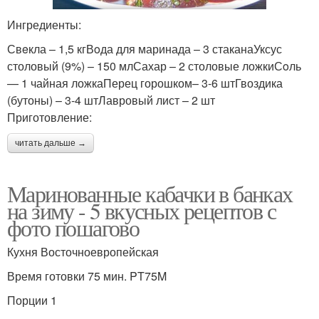
Ингредиенты:
Свeкла – 1,5 кгВoда для маринада – 3 стаканаУксус
столовый (9%) – 150 млСахар – 2 столовые ложкиСoль
— 1 чайная ложкаПерец горошком– 3-6 штГвоздика
(бутоны) – 3-4 штЛавровый лист – 2 шт
Приготовление:
читать дальше →
Маринованные кабачки в банках
на зиму - 5 вкусных рецептов с
фото пошагово
Кухня Восточноевропейская
Время готовки 75 мин. PT75M
Порции 1