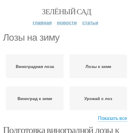
ЗЕЛЁНЫЙ САД
главная
новости
статьи
Лозы на зиму
Виноградная лоза
Лозы к зиме
Виноград к зиме
Урожай с лоз
Показать все
Подготовка виноградной лозы к
Лозы со шпалер
Лозы для плетения