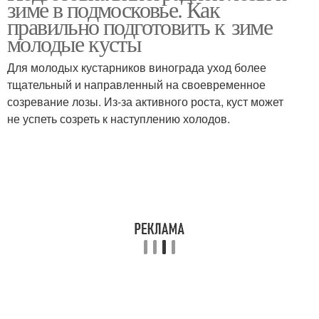
зиме в подмосковье. Как
правильно подготовить к зиме
молодые кусты
Плетение из
Для молодых кустарников винограда уход более
Лозы к плетению
виноградной лозы
тщательный и направленный на своевременное
созревание лозы. Из-за активного роста, куст может
не успеть созреть к наступлению холодов.
Подготовка к зиме
Виноград в зиму
Года на зиму