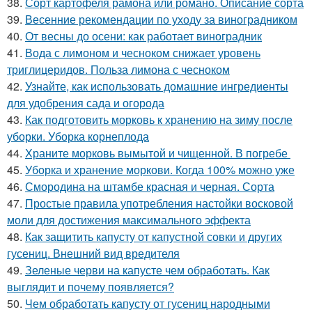
38.
Сорт картофеля рамона или романо. Описание сорта
39.
Весенние рекомендации по уходу за виноградником
40.
От весны до осени: как работает виноградник
41.
Вода с лимоном и чесноком снижает уровень
триглицеридов. Польза лимона с чесноком
42.
Узнайте, как использовать домашние ингредиенты
для удобрения сада и огорода
43.
Как подготовить морковь к хранению на зиму после
уборки. Уборка корнеплода
44.
Храните морковь вымытой и чищенной. В погребе
45.
Уборка и хранение моркови. Когда 100% можно уже
46.
Смородина на штамбе красная и черная. Сорта
47.
Простые правила употребления настойки восковой
моли для достижения максимального эффекта
48.
Как защитить капусту от капустной совки и других
гусениц. Внешний вид вредителя
49.
Зеленые черви на капусте чем обработать. Как
выглядит и почему появляется?
50.
Чем обработать капусту от гусениц народными