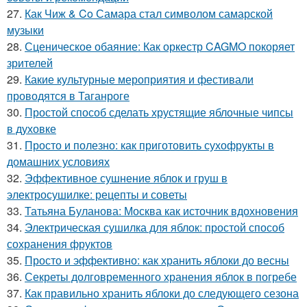
27.
Как Чиж & Co Самара стал символом самарской
музыки
28.
Сценическое обаяние: Как оркестр CAGMO покоряет
зрителей
29.
Какие культурные мероприятия и фестивали
проводятся в Таганроге
30.
Простой способ сделать хрустящие яблочные чипсы
в духовке
31.
Просто и полезно: как приготовить сухофрукты в
домашних условиях
32.
Эффективное сушнение яблок и груш в
электросушилке: рецепты и советы
33.
Татьяна Буланова: Москва как источник вдохновения
34.
Электрическая сушилка для яблок: простой способ
сохранения фруктов
35.
Просто и эффективно: как хранить яблоки до весны
36.
Секреты долговременного хранения яблок в погребе
37.
Как правильно хранить яблоки до следующего сезона