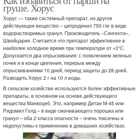
Как избавиться от парши на
груше. Хорус
Хорус — также системный препарат, но другое
действующее вещество – ципродинил 750 г/кг в виде
водорастворимых гранул. Производитель «Сингента»,
Швейцария. Считается что препарат эффективнее в
наиболее холодное время при температуре от +3°С.
Допускается два опрыскивания: с появлением зеленых
почек и в конце цветения, перерыв между
опрыскиваниями 10 дней, период защиты до 28 дней.
Разводить Хорус 2 г на 10 л воды.
В сельском хозяйстве используются более эффективные
препараты, в основном на основе действующего
вещества Манкоцеб. Это, например Дитан М-45 или
Ридомил Голд – в виде смачивающего порошка или
гранул – оба 2 класса опасности – очень токсичны и
недопустимы к применению в домашних хозяйствах.