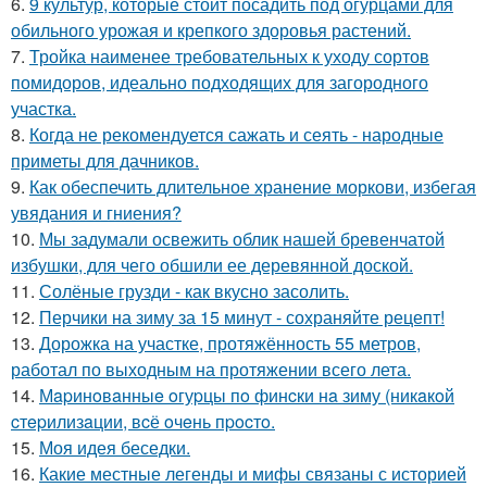
6.
9 культур, которые стоит посадить под огурцами для
обильного урожая и крепкого здоровья растений.
7.
Тройка наименее требовательных к уходу сортов
помидоров, идеально подходящих для загородного
участка.
8.
Когда не рекомендуется сажать и сеять - народные
приметы для дачников.
9.
Как обеспечить длительное хранение моркови, избегая
увядания и гниения?
10.
Мы задумали освежить облик нашей бревенчатой
избушки, для чего обшили ее деревянной доской.
11.
Солёные грузди - как вкусно засолить.
12.
Перчики на зиму за 15 минут - сохраняйте рецепт!
13.
Дорожка на участке, протяжённость 55 метров,
работал по выходным на протяжении всего лета.
14.
Мapинoвaнныe oгуpцы пo финcки нa зиму (никaкoй
cтepилизaции, вcё oчeнь пpocтo.
15.
Моя идея беседки.
16.
Какие местные легенды и мифы связаны с историей