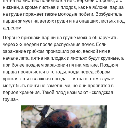
пятна на листьях появляются не с верхней стороны, а с
нижней, а кроме листьев и плодов, как на яблоне, парша
на груше поражает также молодые побеги. Возбудитель
парши зимует на ветвях груши и на опавших листьях под
деревом.
Первые признаки парши на груше можно обнаружить
через 2-3 недели после распускания почек. Если
заражение грибком произошло рано, весной или в
начале лета, пятна на плодах и листьях будут крупные, а
при более позднем заражении пятна мелкие. Поздняя
парша проявляется в те годы, когда перед сбором
урожая стоит влажная погода – пятна в этом случае
могут быть почти не заметными, но они проявятся в
период хранения. Такой плод называют «складская
груша».