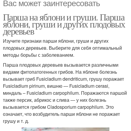
Вас может заинтересовать
Парша на яблони и груши. Парша
яблони, груши и других плодовых
деревьев
Изучите признаки парши яблони, груши и других
плодовых деревьев. Выберите для себя оптимальный
методы борьбы с заболеванием.
Парша плодовых деревьев вызывается различными
видами фитопатогенных грибов. На яблоне болезнь
вызывает гриб Fusicladium dendriticum, грушу поражает
Fusicladium pirinum, вишню — Fusicladium cerasi,
миндаль – Fusicladium carpophilum. Поражаются паршой
также персик, абрикос и слива — у них болезнь
вызывается грибом Cladosporium carpophilum. Это
означает, что возбудитель парши яблони не поражает
грушу и т. д.