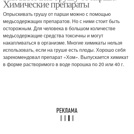
Химические препараты
Опрыскивать грушу от парши можно с помощью
медьсодержащих препаратов. Но с ними стоит быть
осторожным. Для человека в большом количестве
Парша на смородине
Парши на смородине
медьсодержащие средства токсичны и могут
накапливаться в организме. Многие химикаты нельзя
использовать, если на груше есть плоды. Хорошо себя
зарекомендовал препарат «Хом». Выпускается химикат
Борьба с паршой
в форме растворимого в воде порошка по 20 или 40 г.