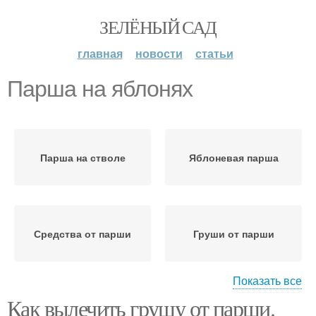
ЗЕЛЁНЫЙ САД
главная
новости
статьи
Парша на яблонях
Парша на стволе
Яблоневая парша
Средства от парши
Груши от парши
Показать все
Как вылечить грушу от парши.
Парша на груше
Парша на винограде