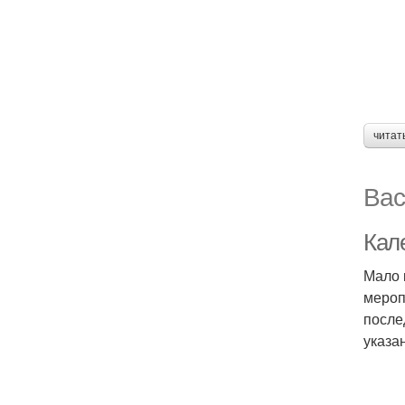
читат
Вас
Кал
Мало 
мероп
после
указа