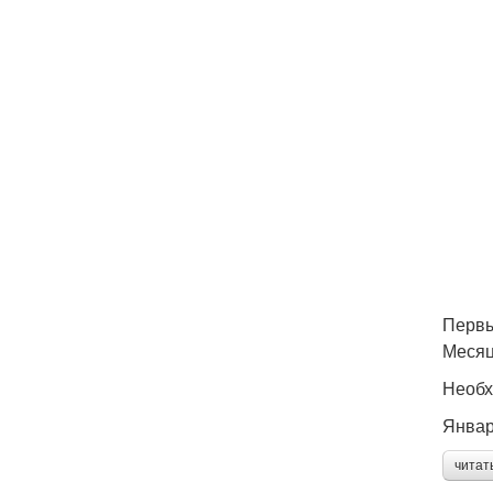
Первы
Меся
Необх
Янва
читат