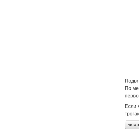
Подвя
По ме
перво
Если 
трогаю
читат