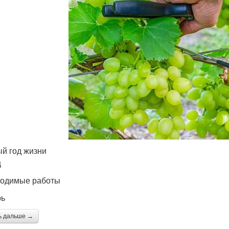
й год жизни
ц
одимые работы
рь
ь дальше →