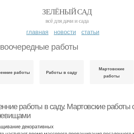
ЗЕЛЁНЫЙ САД
всё для дачи и сада
главная
новости
статьи
воочередные работы
Мартовские
сенние работы
Работы в саду
работы
енние работы в саду. Мартовские работы 
невищами
щивание декоративных
те наступает время массового проращивания посадочного м