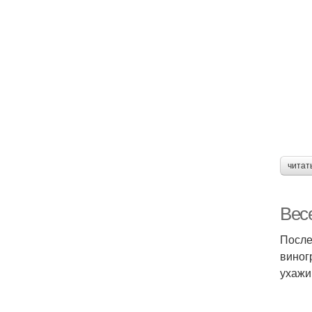
читат
Вес
После
виног
ухажи