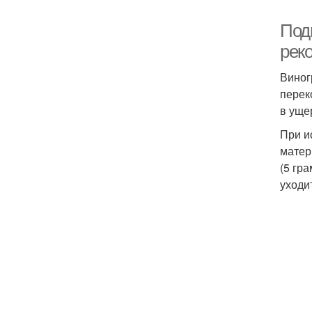
Под
рек
Виног
перек
в уще
При и
матер
(5 гр
уходи