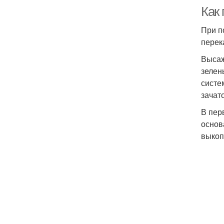
Как 
При п
перек
Высаж
зелен
систе
зачат
В пер
основ
выкоп