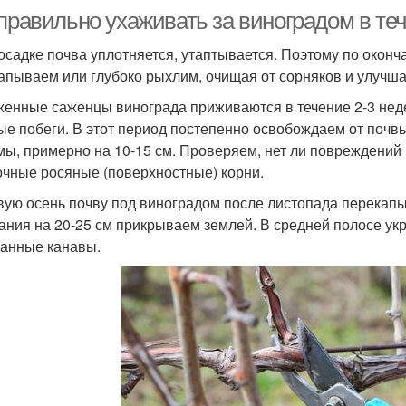
правильно ухаживать за виноградом в теч
осадке почва уплотняется, утаптывается. Поэтому по окон
апываем или глубоко рыхлим, очищая от сорняков и улучш
енные саженцы винограда приживаются в течение 2-3 неде
ые побеги. В этот период постепенно освобождаем от почв
мы, примерно на 10-15 см. Проверяем, нет ли повреждений 
очные росяные (поверхностные) корни.
вую осень почву под виноградом после листопада перекап
ания на 20-25 см прикрываем землей. В средней полосе ук
анные канавы.