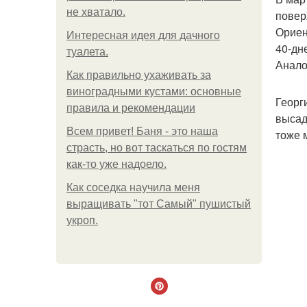
не хватало.
повер
Ориен
Интересная идея для дачного
40-дн
туалета.
Анало
Как правильно ухаживать за
виноградными кустами: основные
Георг
правила и рекомендации
высад
Всем привет! Баня - это наша
тоже 
страсть, но вот таскаться по гостям
как-то уже надоело.
Как соседка научила меня
выращивать "тот Самый" пушистый
укроп.