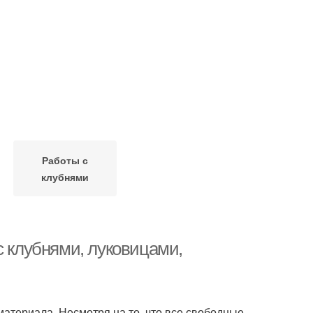
Работы с
клубнями
с клубнями, луковицами,
атериала. Несмотря на то, что все свободные