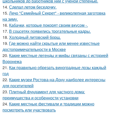
школьников до работников нии с ученой степенью.
14.
Сделал летом беседочку.
15.
Лечо "Семейный Секрет" - великолепная заготовка
на зиму.
16.
Кабачки, которые покорят своим вкусом -.
17.
В соцсетях появились трогательные кадры.
18.
Холодный литовский борщ.
19.
Где можно найти скрытые или менее известные
достопримечательности в Москве
20.
Какие местные легенды и мифы связаны с историей
Воронежа
21.
Как правильно обрезать виноградные лозы каждый
год
22.
Какие музеи Ростова-на-Дону наиболее интересны
для посетителей
23.
Плитный фундамент для частного дома:
преимущества и особенности установки
24.
Какие местные фестивали и традиции можно
посмотреть или участвовать