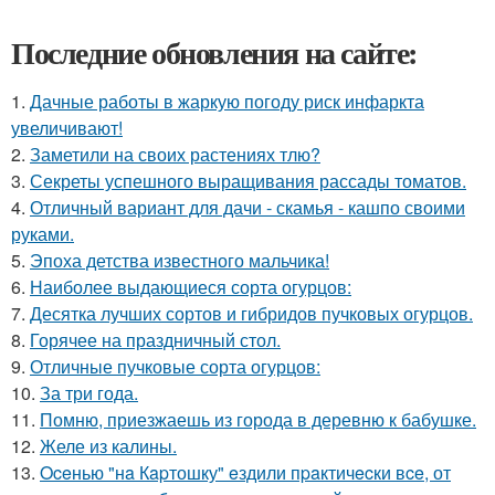
Последние обновления на сайте:
1.
Дачные работы в жаркую погоду риск инфаркта
увеличивают!
2.
Заметили на своих растениях тлю?
3.
Секреты успешного выращивания рассады томатов.
4.
Отличный вариант для дачи - скамья - кашпо своими
руками.
5.
Эпоха детства известного мальчика!
6.
Наиболее выдающиеся сорта огурцов:
7.
Десятка лучших сортов и гибридов пучковых огурцов.
8.
Горячее на праздничный стол.
9.
Отличные пучковые сорта огурцов:
10.
За три года.
11.
Помню, приезжаешь из города в деревню к бабушке.
12.
Желе из калины.
13.
Oceнью "нa Кapтошку" eздили пpaктичecки вce, от