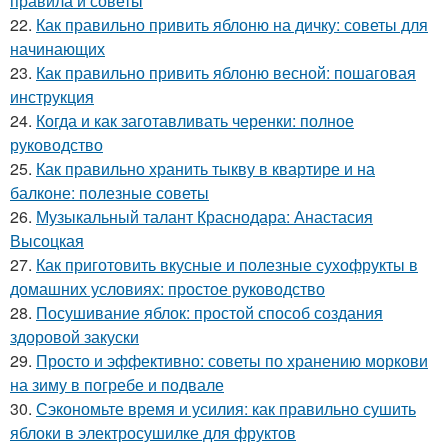
правила и советы
22.
Как правильно привить яблоню на дичку: советы для
начинающих
23.
Как правильно привить яблоню весной: пошаговая
инструкция
24.
Когда и как заготавливать черенки: полное
руководство
25.
Как правильно хранить тыкву в квартире и на
балконе: полезные советы
26.
Музыкальный талант Краснодара: Анастасия
Высоцкая
27.
Как приготовить вкусные и полезные сухофрукты в
домашних условиях: простое руководство
28.
Посушивание яблок: простой способ создания
здоровой закуски
29.
Просто и эффективно: советы по хранению моркови
на зиму в погребе и подвале
30.
Сэкономьте время и усилия: как правильно сушить
яблоки в электросушилке для фруктов