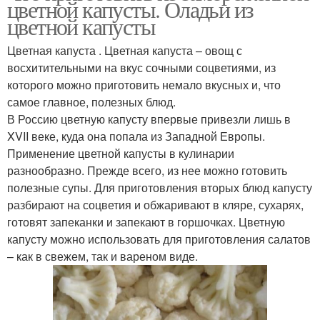
цветной капусты. Оладьи из
капусты
цветной капусты
Цветная капуста . Цветная капуста – овощ с
восхитительными на вкус сочными соцветиями, из
Простые рецепты
Капуста в мультиварке
которого можно приготовить немало вкусных и, что
самое главное, полезных блюд.
В Россию цветную капусту впервые привезли лишь в
XVII веке, куда она попала из Западной Европы.
Капуста в
Пошаговый рецепт
Применение цветной капусты в кулинарии
микроволновке
разнообразно. Прежде всего, из нее можно готовить
полезные супы. Для приготовления вторых блюд капусту
разбирают на соцветия и обжаривают в кляре, сухарях,
Запеканка из цветной
готовят запеканки и запекают в горшочках. Цветную
Рецепт с фото
капусты
капусту можно использовать для приготовления салатов
– как в свежем, так и вареном виде.
Капусты на сковороде
Капуста в кляре