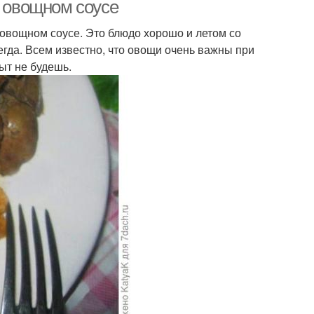
в овощном соусе
 овощном соусе. Это блюдо хорошо и летом со
егда. Всем известно, что овощи очень важны при
алат с цветной
Салат из цветной
ыт не будешь.
капустой
капусты
Капуста в
ста в мультиварке
микроволновке
сты для прикорма