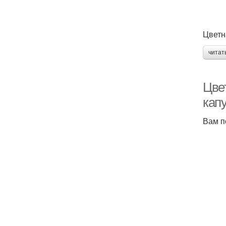
Цветн
читат
Цвет
кап
Вам п