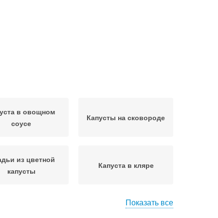
уста в овощном
Капусты на сковороде
соусе
дьи из цветной
Капуста в кляре
капусты
Показать все
пусты с сыром
Капуста с яйцом