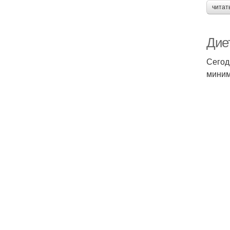
читат
Диет
Сегод
миним