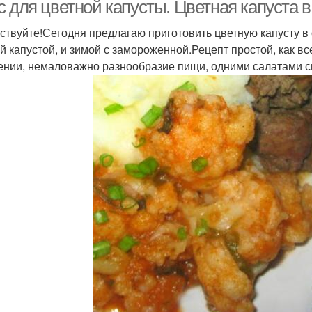
с для цветной капусты. Цветная капуста 
ствуйте!Сегодня предлагаю приготовить цветную капусту в
й капустой, и зимой с замороженной.Рецепт простой, как вс
С
Капусты в духовке
Запеканка из макарон
ении, немаловажно разнообразие пищи, одними салатами с
Пюре из цветной
Рецепты из цветной
Капу
капусты
капусты
Капусты в
пусты в мультиварке
Капу
микроволновой печи