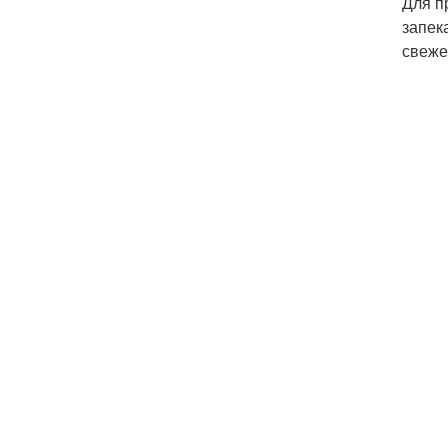
Для п
запек
свеже