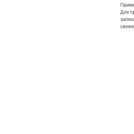
Приме
Для п
запек
свеже