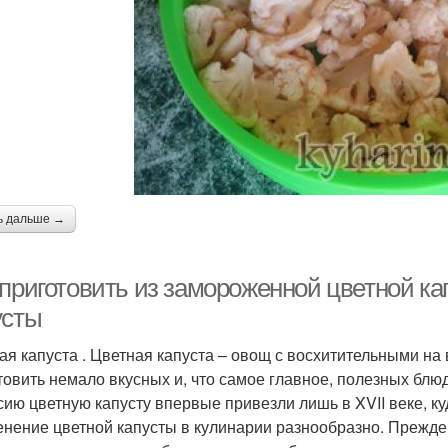
ь дальше →
 приготовить из замороженной цветной ка
усты
ая капуста . Цветная капуста – овощ с восхитительными на
товить немало вкусных и, что самое главное, полезных блюд
сию цветную капусту впервые привезли лишь в XVII веке, к
нение цветной капусты в кулинарии разнообразно. Прежде 