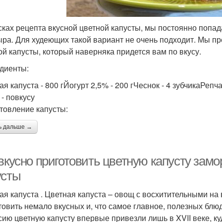
сках рецепта вкусной цветной капусты, мы постоянно попад
ыра. Для худеющих такой вариант не очень подходит. Мы 
ой капусты, который наверняка придется вам по вкусу.
диенты:
я капуста - 800 гЙогурт 2,5% - 200 гЧеснок - 4 зубчикаРепч
 - повкусу
товление капусты:
ь дальше →
 вкусно приготовить цветную капусту зам
усты
ая капуста . Цветная капуста – овощ с восхитительными на
товить немало вкусных и, что самое главное, полезных блюд
сию цветную капусту впервые привезли лишь в XVII веке, к