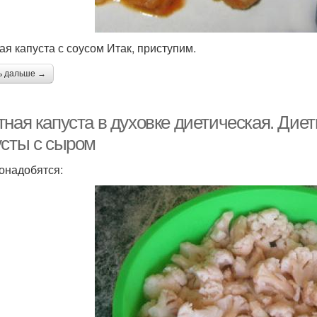
ая капуста с соусом Итак, приступим.
ь дальше →
ная капуста в духовке диетическая. Диет
усты с сыром
онадобятся: