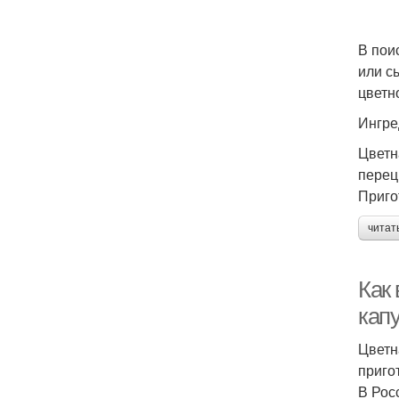
В пои
или с
цветн
Ингре
Цветна
перец
Приго
читат
Как
кап
Цветн
приго
В Рос