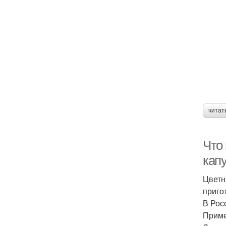
читат
Что
кап
Цветн
приго
В Рос
Приме