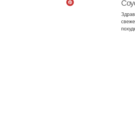
Соу
Здрав
свеже
похуд
Ка