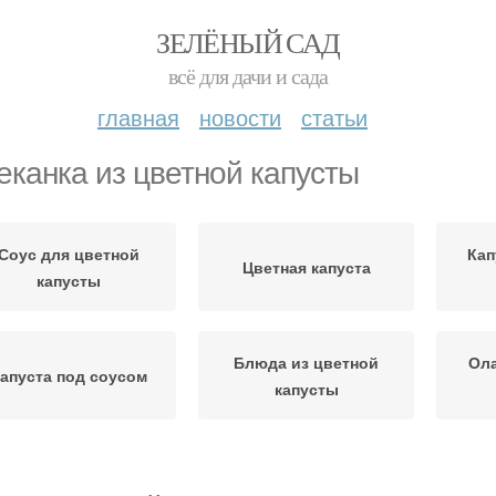
ЗЕЛЁНЫЙ САД
всё для дачи и сада
главная
новости
статьи
еканка из цветной капусты
Соус для цветной
Кап
Цветная капуста
капусты
Блюда из цветной
Ола
апуста под соусом
капусты
Капуста в духовке
Диетическая запеканка
Ка