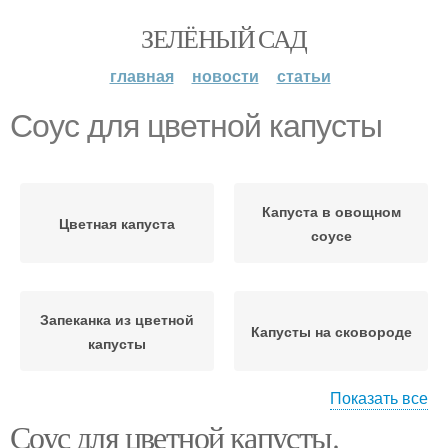
ЗЕЛЁНЫЙ САД
главная
новости
статьи
Соус для цветной капусты
Капуста в овощном
Цветная капуста
соусе
Запеканка из цветной
Капусты на сковороде
капусты
Показать все
Соус для цветной капусты.
Блюда из цветной
Капуста под соусом