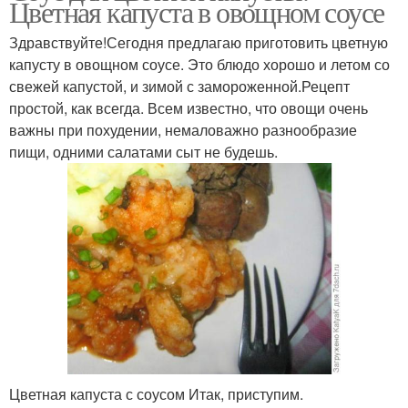
Цветная капуста в овощном соусе
капусты
Здравствуйте!Сегодня предлагаю приготовить цветную
капусту в овощном соусе. Это блюдо хорошо и летом со
Оладьи из цветной
свежей капустой, и зимой с замороженной.Рецепт
Капуста в кляре
капусты
простой, как всегда. Всем известно, что овощи очень
важны при похудении, немаловажно разнообразие
пищи, одними салатами сыт не будешь.
Цветная капуста с соусом Итак, приступим.