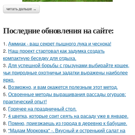
читать дальше →
Последние обновления на сайте:
1.
Аммиак - ваш секрет пышного лука и чеснока!
2.
Наш проект стартовал как задумка создать
компактную беседку для отдыха.
3.
Для успешной борьбы с грызунами выбирайте кошек,
чьи природные охотничьи задатки выражены наиболее
ярко.
4.
Возможно, и вам окажется полезным этот метод.
5.
Освоенные методы выращивания рассады огурцов:
практический опыт!
6.
Горячее на праздничный стол.
7.
4 цветка, которые соит сеять на расаду уже в январе.
8.
Помню, приезжаешь из города в деревню к бабушке.
9.
"Мадам Морковка" -. Вкусный и остренький салат на