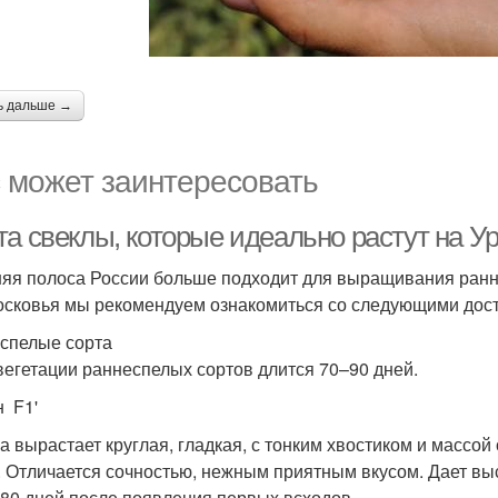
ь дальше →
 может заинтересовать
та свеклы, которые идеально растут на У
яя полоса России больше подходит для выращивания ранне
сковья мы рекомендуем ознакомиться со следующими дос
спелые сорта
вегетации раннеспелых сортов длится 70–90 дней.
н F1'
а вырастает круглая, гладкая, с тонким хвостиком и массой 
. Отличается сочностью, нежным приятным вкусом. Дает вы
 80 дней после появления первых всходов.