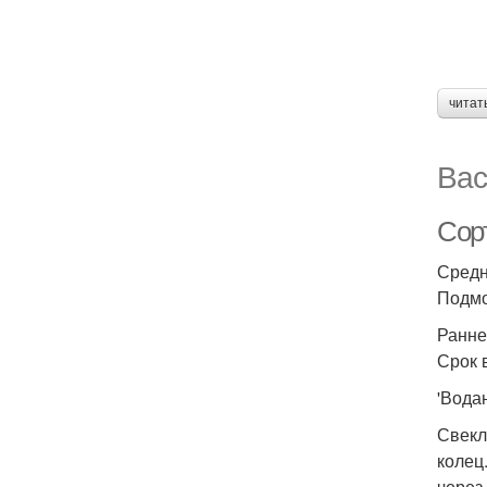
читат
Вас
Сор
Средн
Подмо
Ранне
Срок 
'Вода
Свекл
колец
через