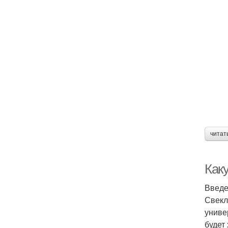
читат
Как
Введ
Свекл
униве
будет