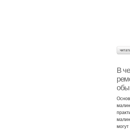
читат
В ч
рем
обы
Основ
малин
практ
малин
могут