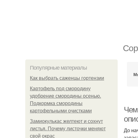
Сор
Популярные материалы
М
Как выбрать саженцы гортензии
Картофель под смородину
удобрение смородины осенью.
Подкормка смородины
Чем 
картофельными очистками
опи
Замиокулькас желтеют и сохнут
листья. Почему листочки меняют
До на
свой окрас
запас