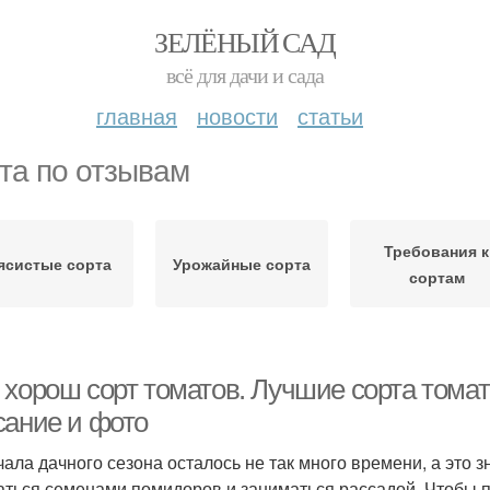
ЗЕЛЁНЫЙ САД
всё для дачи и сада
главная
новости
статьи
та по отзывам
Требования к
ясистые сорта
Урожайные сорта
сортам
хорош сорт томатов. Лучшие сорта томато
сание и фото
чала дачного сезона осталось не так много времени, а это 
аться семенами помидоров и заниматься рассадой. Чтобы 