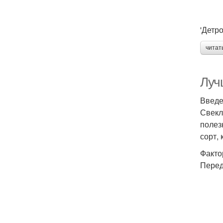
'Детро
читат
Луч
Введ
Свекл
полез
сорт,
Факто
Перед