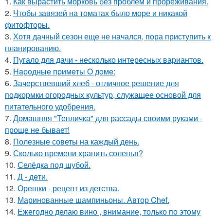
1.
Как вырастить морковь без проблем и прореживания.
2.
Чтобы завязей на томатах было море и никакой
фитофторы.
3.
Хотя дачный сезон еще не начался, пора приступить к
планированию.
4.
Пугало для дачи - несколько интересных вариантов.
5.
Нapoдныe пpимeты O дoмe:
6.
Зачерствевший хлеб - отличное решение для
подкормки огородных культур, служащее основой для
питательного удобрения.
7.
Домашняя "Тепличка" для рассады своими руками -
проще не бывает!
8.
Полезные советы на каждый день.
9.
Сколько времени хранить соленья?
10.
Селёдка под шубой.
11.
Д - дeти.
12.
Орешки - рецепт из детства.
13.
Маринованные шампиньоны. Автор Chef.
14.
Ежегодно делаю вино , внимание, только по этому