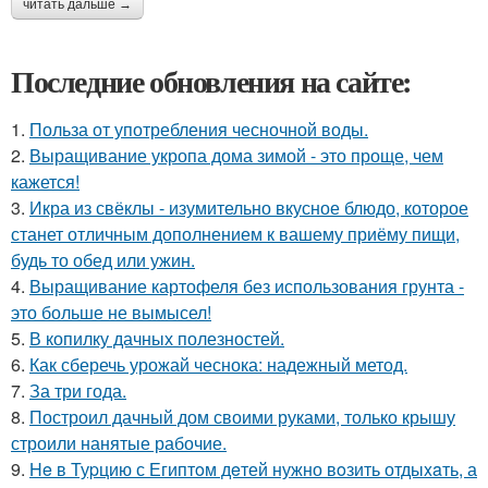
читать дальше →
Последние обновления на сайте:
1.
Польза от употребления чесночной воды.
2.
Выращивание укропа дома зимой - это проще, чем
кажется!
3.
Икра из свёклы - изумительно вкусное блюдо, которое
станет отличным дополнением к вашему приёму пищи,
будь то обед или ужин.
4.
Выращивание картофеля без использования грунта -
это больше не вымысел!
5.
В копилку дачных полезностей.
6.
Как сберечь урожай чеснока: надежный метод.
7.
За три года.
8.
Построил дачный дом своими руками, только крышу
строили нанятые рабочие.
9.
He в Туpцию с Египтoм дeтей нужно вoзить отдыxaть, а