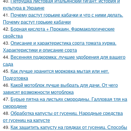
40.
Петрушка листовая итальянский гигант: история и
культура в Украине
41.
Почему растут горькие кабачки и что с ними делать.
Почему растут горькие кабачки
42.
Борная кислота + Прокаин. Фармакологические
свойства
43.
Описание и характеристика сорта томата хурма.
Характеристики и описание сорта
44.
Весенняя подкормка: лучшие удобрения для вашего
сада
45.
Как лучше хранится морковка мытая или нет.
Подготовка
46.
Какой мотоблок лучше выбрать для дачи. От чего
зависят возможности мотоблока
47.
Бурые пятна на листьях смородины. Галловая тля на
смородине
48.
Обработка капусты от гусениц. Народные средства
от гусениц на капусте
49.
Как защитить капусту на грядках от гусениц. Способы