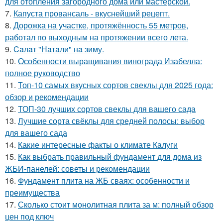
для отопления загородного дома или мастерской.
7.
Капуста провансаль - вкуснейший рецепт.
8.
Дорожка на участке, протяжённость 55 метров,
работал по выходным на протяжении всего лета.
9.
Caлaт "Нaтaли" нa зиму.
10.
Особенности выращивания винограда Изабелла:
полное руководство
11.
Топ-10 самых вкусных сортов свеклы для 2025 года:
обзор и рекомендации
12.
ТОП-30 лучших сортов свеклы для вашего сада
13.
Лучшие сорта свёклы для средней полосы: выбор
для вашего сада
14.
Какие интересные факты о климате Калуги
15.
Как выбрать правильный фундамент для дома из
ЖБИ-панелей: советы и рекомендации
16.
Фундамент плита на ЖБ сваях: особенности и
преимущества
17.
Сколько стоит монолитная плита за м: полный обзор
цен под ключ