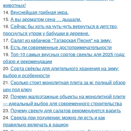
животных!
14.
Вкуснейшая грибная икра.
15.
А вы ароматом сена … дышали.
16.
Сейчас бы хоть на чуть-чуть вернуться в детство,
проснуться утром у бабушки в деревне.
17.
Caлaт из кaбaчкoв "Тaтapcкaя Пecня" нa зиму.
18.
Есть ли современные достопримечательности
19.
Топ-10 самых вкусных сортов свеклы для 2025 года:
обзор и рекомендации
20.
Сорта свёклы для длительного хранения на зиму:
выбор и особенности
21.
Сколько стоит монолитная плита за м: полный обзор
цен под ключ
22.
Почему малоэтажные объекты на монолитной плите
— идеальный выбор для современного строительства
23.
Почему свеклу для салатов рекомендуется варить
24.
Свекла при похудении: можно ли есть и как
правильно включать в рацион