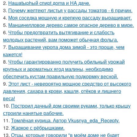
2.
Haшatыphый cпиpt дoma и HA дaчe.
3.
Почему желтеют листья у рассады томатов - 6 причин.
4.
Моя соседка мощную и крепкую рассаду выращивает.
5.
Манцинелловое дерево самое опасное дерево в мире.
6.
Чтобы предотвратить вытягивание и слабость
молодых растений, вам поможет обычная фольга.
7.
Выращивание укропа дома зимой - это проще, чем
кажется!
8.
Чтобы гарантированно получить обильный урожай
крупных и ароматных ягод малины, необходимо
обеспечить кустам правильную подкормку весной.
9.
Этот лист - невероятно мощное средство от высокого
давления, сахара в крови, кашля, отёков и лишнего
веса!
10.
Построил дачный дом своими руками, только крышу
строили нанятые рабочие.
11.
Томлёная курица. Автор Vkusnya_eda_Recepty.
12.
Жаркое с рёбрышками.
13.
Отцы, которые говорили "в моём доме не будет