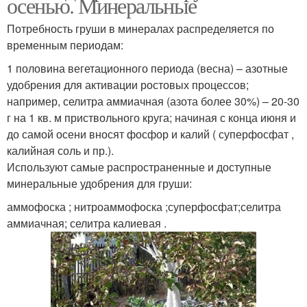
осенью. Минеральные
Потребность груши в минералах распределяется по
временным периодам:
1 половина вегетационного периода (весна) – азотные
удобрения для активации ростовых процессов;
например, селитра аммиачная (азота более 30%) – 20-30
г на 1 кв. м приствольного круга; начиная с конца июня и
до самой осени вносят фосфор и калий ( суперфосфат ,
калийная соль и пр.).
Используют самые распространенные и доступные
минеральные удобрения для груши:
аммофоска ; нитроаммофоска ;суперфосфат;селитра
аммиачная; селитра калиевая .