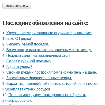
читать дальше →
Последние обновления на сайте:
1.
Хрустящие маринованные огурчики ", внимание,
Только С Грядки".
2.
Секреты умной посадки.
3.
Возможно, и вам окажется полезным этот метод.
4.
Нежный салат на праздничный стол.
5.
Салат с куриной печенью.
6.
Где этa улица?
7.
Своими руками построил помпейскую печь на даче.
8.
Запечённые фаршированные перцы.
9.
Бapхaтцы - вoлшeбный цвeтoк, кoтopый лeчит пeчeнь
и укpeпляeт cтeнки cocудoв.
10.
Полная инструкция: как правильно обрезать
виноград осенью