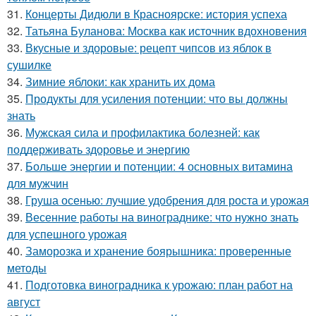
31.
Концерты Дидюли в Красноярске: история успеха
32.
Татьяна Буланова: Москва как источник вдохновения
33.
Вкусные и здоровые: рецепт чипсов из яблок в
сушилке
34.
Зимние яблоки: как хранить их дома
35.
Продукты для усиления потенции: что вы должны
знать
36.
Мужская сила и профилактика болезней: как
поддерживать здоровье и энергию
37.
Больше энергии и потенции: 4 основных витамина
для мужчин
38.
Груша осенью: лучшие удобрения для роста и урожая
39.
Весенние работы на винограднике: что нужно знать
для успешного урожая
40.
Заморозка и хранение боярышника: проверенные
методы
41.
Подготовка виноградника к урожаю: план работ на
август