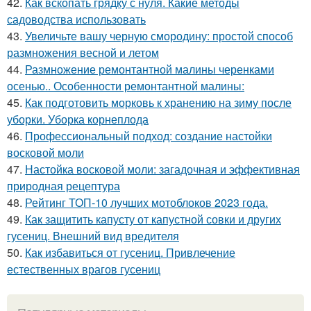
42.
Как вскопать грядку с нуля. Какие методы
садоводства использовать
43.
Увеличьте вашу черную смородину: простой способ
размножения весной и летом
44.
Размножение ремонтантной малины черенками
осенью.. Особенности ремонтантной малины:
45.
Как подготовить морковь к хранению на зиму после
уборки. Уборка корнеплода
46.
Профессиональный подход: создание настойки
восковой моли
47.
Настойка восковой моли: загадочная и эффективная
природная рецептура
48.
Рейтинг ТОП-10 лучших мотоблоков 2023 года.
49.
Как защитить капусту от капустной совки и других
гусениц. Внешний вид вредителя
50.
Как избавиться от гусениц. Привлечение
естественных врагов гусениц