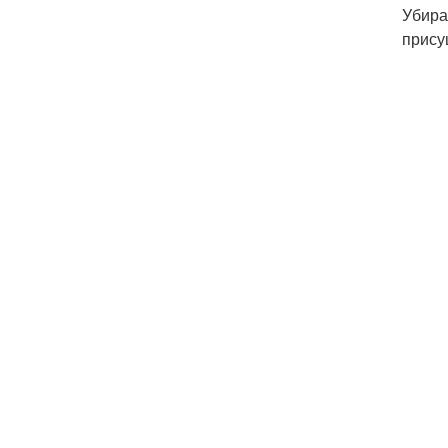
Убира
прису