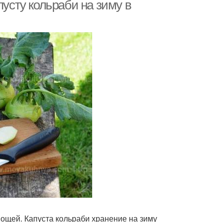
стерилизации
пусту кольраби на зиму в
шеная кольраби
вощей. Капуста кольраби хранение на зиму