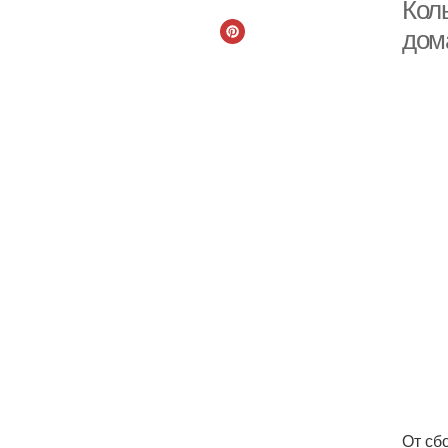
Коль
дом
От сб