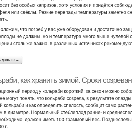
осит без особых капризов, хотя условия и придётся соблюд
феля или свёклы. Резкие перепады температуры заметно сн
ать.
оложим, что погреб у вас уже оборудован и достаточно защ
еплоды не должны, но и температура много выше нулевой о
ении столь же важна, в различных источниках рекомендуют
ь дальше →
раби, как хранить зимой. Сроки созреван
ационный период у кольраби короткий: за сезон можно соб
 не могут понять, что кольраби созрела, в результате опаз
й кольраби и как определить спелость, сообщит само расте
см в диаметре. Нормальный стеблеплод ранне- и среднеспелы
еобходимо, должен иметь 100-граммовый вес. Позднеспелы
0 г.