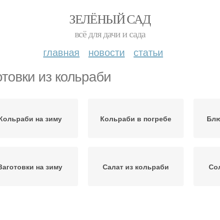
ЗЕЛЁНЫЙ САД
всё для дачи и сада
главная
новости
статьи
отовки из кольраби
Кольраби на зиму
Кольраби в погребе
Блю
Заготовки на зиму
Салат из кольраби
Со
Быстрая заготовка
Заготовка на зиму
Асс