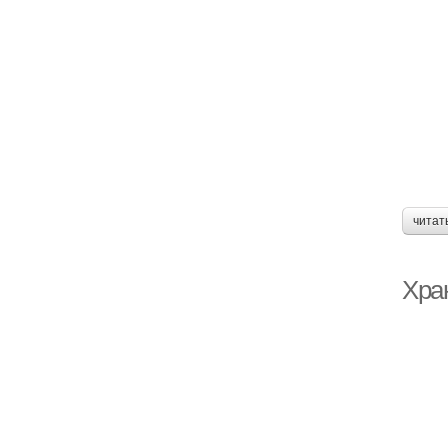
читат
Хра