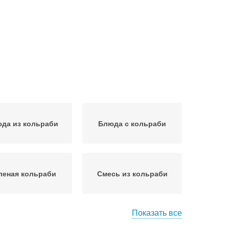
да из кольраби
Блюда с кольраби
леная кольраби
Смесь из кольраби
Показать все
Кольраби без
орти с кольраби