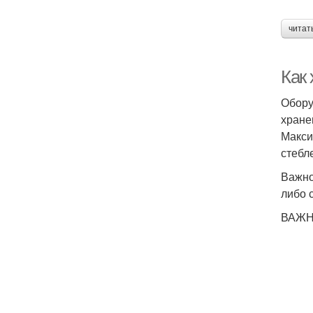
читат
Как 
Обору
хране
Макси
стебл
Важно
либо 
ВАЖН