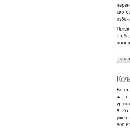
перен
карто
избеж
Предп
стебл
помещ
читат
Коль
Вегет
часто
урожа
8-10 
уже н
500-60