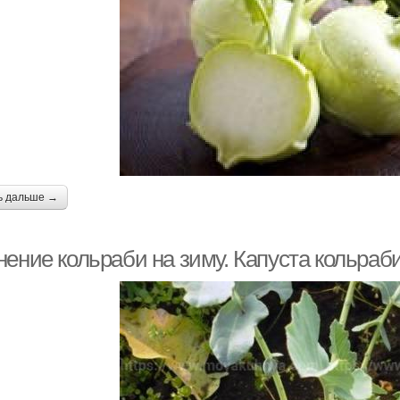
ь дальше →
нение кольраби на зиму. Капуста кольраб