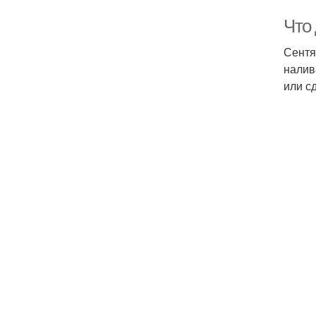
Что
Сентя
налив
или сд