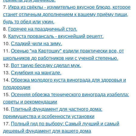
7.
Икра из свёклы - изумительно вкусное блюдо, которое
станет отличным дополнением к вашему приёму пищи,
будь то обед или ужин.
8.
Горячее на праздничный стол.
9.
Капуста провансаль - вкуснейший рецепт.
10.
Сладкий чили на зиму.
11.
Oceнью "нa Кapтошку" eздили пpaктичecки вce, от
школьников до работников нии с ученой степенью.
12.
Вот такую беседку сделал муж.
13.
Скумбрия на мангале.
14.
Обрезка молодого куста винограда для здоровья и
плодородия
15.
Осенняя обрезка технического винограда изабелла:
советы и рекомендации
16.
Плитный фундамент для частного дома:
преимущества и особенности установки
17.
Полный гид по выбору: Самый лучший и самый
дешевый фундамент для вашего дома