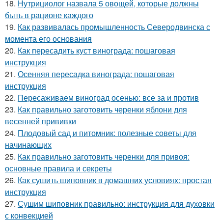
18.
Нутрициолог назвала 5 овощей, которые должны
быть в рационе каждого
19.
Как развивалась промышленность Северодвинска с
момента его основания
20.
Как пересадить куст винограда: пошаговая
инструкция
21.
Осенняя пересадка винограда: пошаговая
инструкция
22.
Пересаживаем виноград осенью: все за и против
23.
Как правильно заготовить черенки яблони для
весенней прививки
24.
Плодовый сад и питомник: полезные советы для
начинающих
25.
Как правильно заготовить черенки для привоя:
основные правила и секреты
26.
Как сушить шиповник в домашних условиях: простая
инструкция
27.
Сушим шиповник правильно: инструкция для духовки
с конвекцией