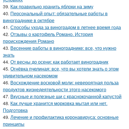
39.
Как правильно хранить яблоки на зиму
40.
Персональный опыт: обязательные работы в
винограднике в октябре
41.
Способы ухода за виноградом в летнее время года
42.
Отзывы о картофель Романо. История
происхождения Романо
43.
Весенние работы в винограднике: все, что нужно
знать
44.
От весны до осени: как работает виноградник
45.
Огнёвка пчелиная: все, что вы хотели знать о этом
удивительном насекомом
46.
Восхождение восковой моли: невероятная польза
продуктов жизнедеятельности этого насекомого
47.
Вкусные и полезные щи с краснокочанной капустой
48.
Как лучше хранится морковка мытая или нет.
Подготовка
49.
Лечение и профилактика коронавируса: основные
принципы